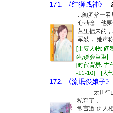
171. 《红狮战神》
-
...阎罗焰
心动念，他要
营里掳来的，
军妓， 她声称
[主要人物: 阎
装,误会重重
[时代背景: 古代
-11-10] [人气
172. 《流氓俊娘子》
... 太川
私奔了， 
常言道“仇人