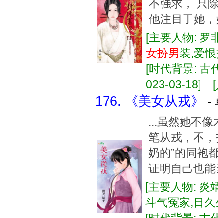
不强求， 只
他注目于她，她
[主要人物: 罗
女扮
男
装,爱
[时代背景: 古代
023-03-18] 
176. 《美女从戎》
-
...虽然她不
笔从戎，不，
奶的”的同袍
证明自己也能当
[主要人物: 炎
斗气冤家,日