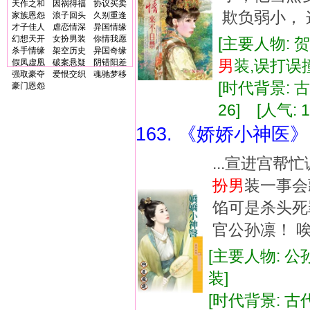
天作之和
因祸得福
协议买卖
欺负弱小， 
家族恩怨
浪子回头
久别重逢
才子佳人
虐恋情深
异国情缘
幻想天开
女扮男装
你情我愿
[主要人物: 
杀手情缘
架空历史
异国奇缘
男
装,误打误
假凤虚凰
破案悬疑
阴错阳差
强取豪夺
爱恨交织
魂驰梦移
[时代背景: 古代
豪门恩怨
26] [人气: 1
163. 《娇娇小神医》
...宣进宫
扮
男
装一事会
馅可是杀头死
官公孙凛！ 唉
[主要人物: 公
装]
[时代背景: 古代]