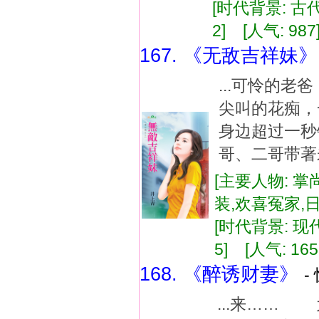
[时代背景: 古代]
2] [人气: 987
167. 《无敌吉祥妹》
...可怜的老
尖叫的花痴，
身边超过一秒
哥、二哥带著
[主要人物: 掌
装,欢喜冤家,
[时代背景: 现代]
5] [人气: 165
168. 《醉诱财妻》
-
...来……