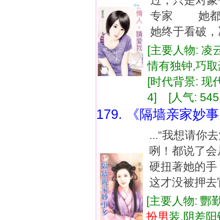
过，只是对
专家 她都
她终于看破，决
[主要人物: 凌
情有独钟,巧
[时代背景: 现代]
4] [人气: 545
179. 《隔墙亲家妙
...“我想请
咧！都说了会
硬扭著她的手
这才没被押去官
[主要人物: 酆
扮
男
装,阴差阳