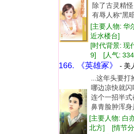
除了古灵精怪
有辱人称“黑暗
[主要人物: 华
近水楼台]
[时代背景: 现代]
9] [人气: 334
166. 《英雄冢》
- 美
...这年头
哪边凉快就闪
连个一招半式
鼻青脸肿浑身是
[主要人物: 白
北方] [情节分