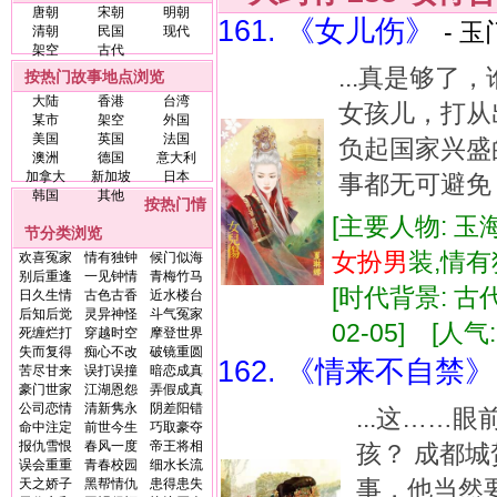
唐朝
宋朝
明朝
161. 《女儿伤》
- 玉
清朝
民国
现代
架空
古代
...真是够
按热门故事地点浏览
大陆
香港
台湾
女孩儿，打从
某市
架空
外国
美国
英国
法国
负起国家兴盛
澳洲
德国
意大利
加拿大
新加坡
日本
事都无可避免 
韩国
其他
按热门情
[主要人物: 玉
节分类浏览
女扮
男
装,情
欢喜冤家
情有独钟
候门似海
别后重逢
一见钟情
青梅竹马
[时代背景: 古代,
日久生情
古色古香
近水楼台
后知后觉
灵异神怪
斗气冤家
02-05] [人气:
死缠烂打
穿越时空
摩登世界
失而复得
痴心不改
破镜重圆
162. 《情来不自禁》
苦尽甘来
误打误撞
暗恋成真
豪门世家
江湖恩怨
弄假成真
公司恋情
清新隽永
阴差阳错
...这……
命中注定
前世今生
巧取豪夺
报仇雪恨
春风一度
帝王将相
孩？ 成都
误会重重
青春校园
细水长流
事，他当然
天之娇子
黑帮情仇
患得患失