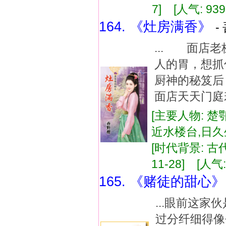
7] [人气: 939
164. 《灶房满香》
-
... 面店
人的胃，想
厨神的秘笈
面店天天门庭
[主要人物: 楚
近水楼台,日
[时代背景: 古代
11-28] [人气:
165. 《赌徒的甜心》
...眼前这
过分纤细得像