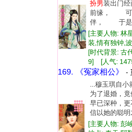
扮
男
装出门经
前缘， 可
伴， 于是她
[主要人物: 林
装,情有独钟,
[时代背景: 古代]
9] [人气: 147
169. 《冤家相公》
-
...穆玉琪
为了退婚，竟
早已深种，更
信以她的聪明才
[主要人物: 彭