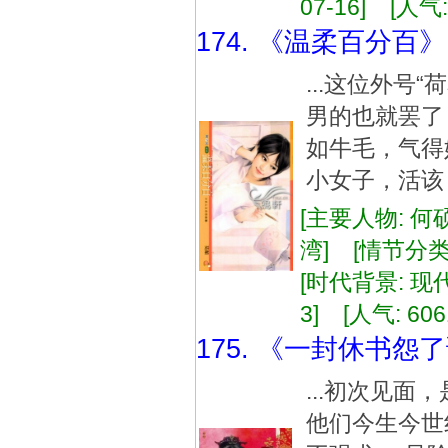
07-16] [人气:
174. 《温柔百分百》
...这位外号
男的也就罢了
如牛毛，气得
小女子，活该！
[主要人物: 何
湾] [情节分类
[时代背景: 现代]
3] [人气: 606
175. 《一封休书怨
...初次见
他们今生今世