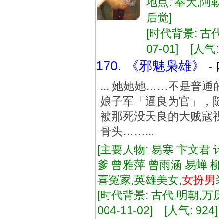
地点: 奉天,阿
后觉]
[时代背景: 古代,
07-01] [人气:
170. 《邪魅枭雄》
-
... 她她她……不是
娘子军「逼良为官」，
被那死没天良的大贼寇
骨头……...
[主要人物: 易寒 卞文君
爹 曾雅萍 曾雨涵 易蝉 柳
喜冤家,英雄美女,
女扮
男
[时代背景: 古代,明朝,万历
004-11-02] [人气: 924