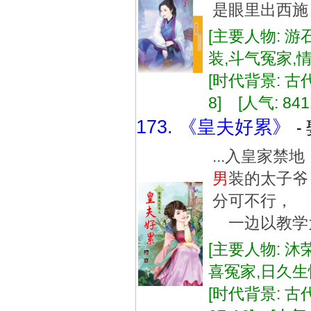
是眼里出西施，
[主要人物: 游
装,斗气冤家,
[时代背景: 古代]
8] [人气: 841
173. 《皇夫好累》
-
...入皇家
男
装的太子
分可不行，
一边以教学为
[主要人物: 沐
喜冤家,日久
[时代背景: 古代