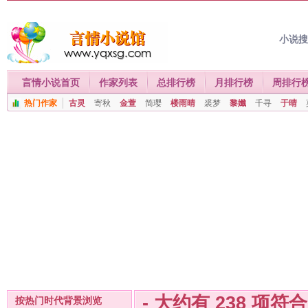
小说
言情小说首页
作家列表
总排行榜
月排行榜
周排行
热门作家
古灵
寄秋
金萱
简璎
楼雨晴
裘梦
黎孅
千寻
于晴
- 大约有
238
项符
按热门时代背景浏览