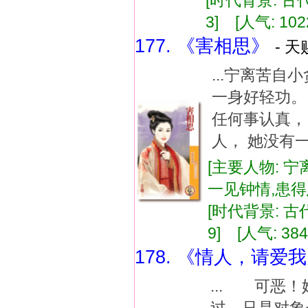
[时代背景: 古代]
3] [人气: 102
177. 《害相思》
- 天
...宁离苦
一身好轻功。
任何事认真，
人， 她没有一
[主要人物: 宁
一见钟情,患
[时代背景: 古代]
9] [人气: 384
178. 《情人，请爱
... 可恶