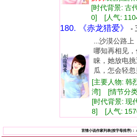
[时代背景: 古代]
0] [人气: 110
180. 《赤龙猎爱》
-
...沙漠公路上
哪知再相见，
睐，她放电挑
瓜，怎会轻忽男
[主要人物: 韩
湾] [情节分类
[时代背景: 现代]
8] [人气: 157
言情小说作家列表(按字母排序)：