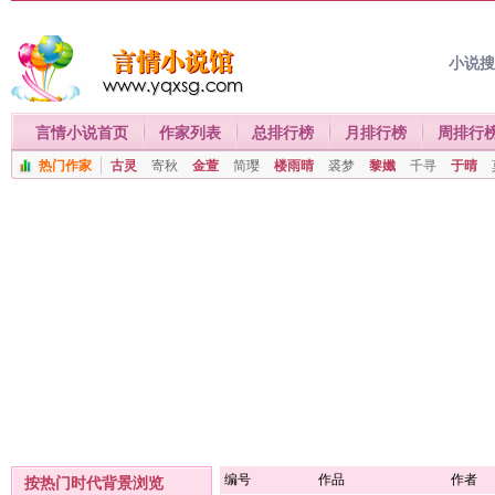
小说
言情小说首页
作家列表
总排行榜
月排行榜
周排行
热门作家
古灵
寄秋
金萱
简璎
楼雨晴
裘梦
黎孅
千寻
于晴
编号
作品
作者
按热门时代背景浏览