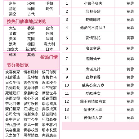
唐朝
宋朝
明朝
1
小娘子驯夫
黄蓉
清朝
民国
现代
2
邪魅枭雄
黄蓉
架空
古代
3
蛇蝎郎君
黄蓉
按热门故事地点浏览
4
他爱的不是我？
黄蓉
大陆
香港
台湾
某市
架空
外国
爱情逃犯
黄蓉
5
美国
英国
法国
澳洲
德国
意大利
6
魔鬼交易
黄蓉
加拿大
新加坡
日本
韩国
其他
按热门情
洛阳仙子
黄蓉
7
节分类浏览
8
鹰谋鬼计
黄蓉
欢喜冤家
情有独钟
候门似海
别后重逢
一见钟情
青梅竹马
9
盗帅偷香
黄蓉
日久生情
古色古香
近水楼台
10
贼头公主万岁
黄蓉
后知后觉
灵异神怪
斗气冤家
死缠烂打
穿越时空
摩登世界
11
酷酷侠女
黄蓉
失而复得
痴心不改
破镜重圆
12
霸王有情姬有意
黄蓉
苦尽甘来
误打误撞
暗恋成真
豪门世家
江湖恩怨
弄假成真
13
情挑状元郎
黄蓉
公司恋情
清新隽永
阴差阳错
14
神偷情人梦
黄蓉
命中注定
前世今生
巧取豪夺
报仇雪恨
春风一度
帝王将相
误会重重
青春校园
细水长流
天之娇子
黑帮情仇
患得患失