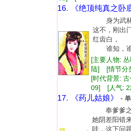
16. 《绝顶纯真之卧
身为武林
这不，刚出
红齿白， 
谁知，谁
[主要人物: 
陆] [情节分
[时代背景: 古代
09] [人气: 2
17. 《药儿姑娘》
- 
奉爹爹之
她阴差阳错
哇，这下问