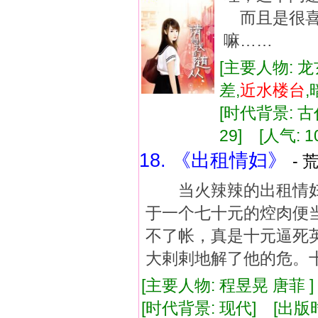
而且是很喜
嘛……
[主要人物: 龙
差,
近水
楼台
[时代背景: 古代
29] [人气: 1
18. 《出租情妇》
- 
当火辣辣的出租情妇遇
于一个七十元的焢肉便
不了帐，真是十元逼死
大剌剌地解了他的危。
[主要人物: 程昱晃 唐菲 
[时代背景: 现代] [出版时间: