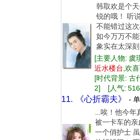
韩取欢是个天
锐的哦！ 听
不能错过这次
如今万万不能
象实在太深刻
[主要人物: 虞
近水
楼台
,欢
[时代背景: 古代]
2] [人气: 516
11. 《心折霸夫》
- 
...唉！他
被一卡车的亲
一个俏护士 