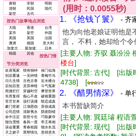
唐朝
宋朝
明朝
(用时：0.0055秒)
清朝
民国
现代
架空
古代
1. 《抢钱丫鬟》
- 齐
按热门故事地点浏览
大陆
香港
台湾
他为向他老娘证明他是
某市
架空
外国
美国
英国
法国
言， 不料，她却给个令
澳洲
德国
意大利
加拿大
新加坡
日本
[主要人物: 齐驭 聂汾汾 
韩国
其他
按热门情
楼台
]
节分类浏览
欢喜冤家
情有独钟
候门似海
[时代背景: 古代] [出版时间:
别后重逢
一见钟情
青梅竹马
4738] [
日久生情
古色古香
近水楼台
后知后觉
灵异神怪
斗气冤家
2. 《醋男情深》
死缠烂打
穿越时空
摩登世界
- 单
失而复得
痴心不改
破镜重圆
苦尽甘来
误打误撞
暗恋成真
本书暂缺简介
豪门世家
江湖恩怨
弄假成真
公司恋情
清新隽永
阴差阳错
[主要人物: 巽廷璿 程语萱
命中注定
前世今生
巧取豪夺
报仇雪恨
春风一度
帝王将相
[时代背景: 现代] [出版时间:
误会重重
青春校园
细水长流
天之娇子
黑帮情仇
患得患失