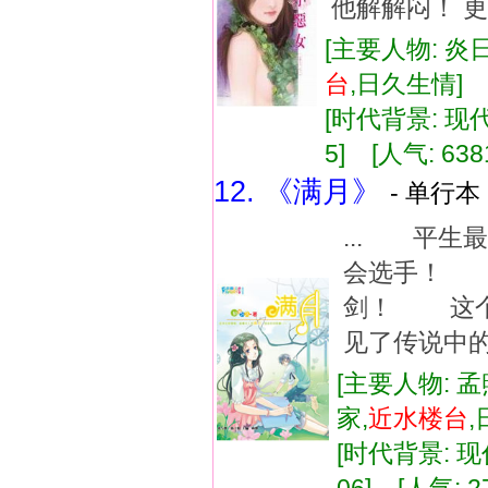
他解解闷！ 更
[主要人物: 炎
台
,日久生情
[时代背景: 现代]
5] [人气: 638
12. 《满月》
- 单行本 
... 平
会选手！ 
剑！ 这
见了传说中的
[主要人物: 孟
家,
近水
楼台
[时代背景: 现代