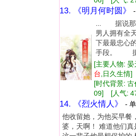
06] [人气: 2
13. 《明月何时圆》
... 据
男人拥有全
下最最忠心
手段。 据说
[主要人物: 晏
台
,日久生情
[时代背景: 古代
09] [人气: 4
14. 《烈火情人》
- 
他收留她，为他买早餐，
婆，天啊！ 难道他们真