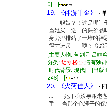
0] [
19. 《伴游千金》
- 
职姻？！这是哪门
当她买一送一的廉价品
身旁排排站了一堆凶神
得寸进尺——咦？ 免
[主要人物: 蓝剑尹 吕晴容
分类:
近水
楼台
,情有独
[时代背景: 现代] [出版时间:
248] [
20. 《火药佳人》
- 
... 她干么没事跟
手”，当那个色淫子的