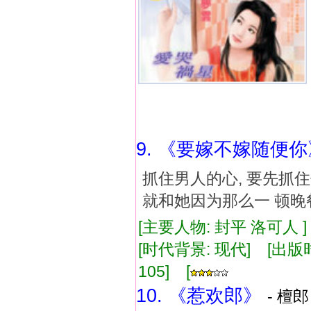
9. 《要嫁不嫁随便你
抓住男人的心, 要先抓住
就和她因为那么一 顿晚
[主要人物: 封平 洛可人 
[时代背景: 现代] [出版时间:
105] [
10. 《惹欢郎》
- 檀郎