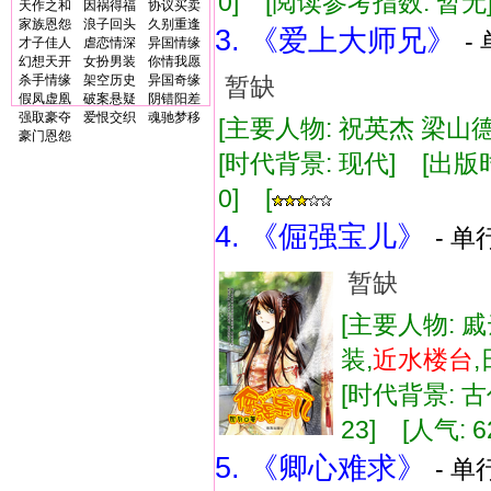
0] [阅读参考指数: 暂无
天作之和
因祸得福
协议买卖
家族恩怨
浪子回头
久别重逢
3. 《爱上大师兄》
-
才子佳人
虐恋情深
异国情缘
幻想天开
女扮男装
你情我愿
杀手情缘
架空历史
异国奇缘
暂缺
假凤虚凰
破案悬疑
阴错阳差
强取豪夺
爱恨交织
魂驰梦移
[主要人物: 祝英杰 梁山德 
豪门恩怨
[时代背景: 现代] [出版时间:
0] [
4. 《倔强宝儿》
- 单
暂缺
[主要人物: 
装,
近水
楼台
[时代背景: 古代
23] [人气: 6
5. 《卿心难求》
- 单