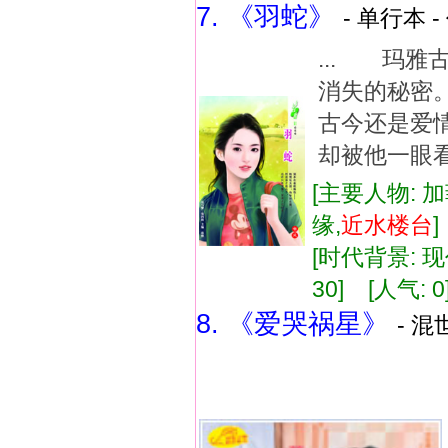
7. 《羽蛇》
- 单行本 -
... 玛
消失的秘密
古今还是
却被他一眼看
[主要人物: 加
缘,
近水
楼台
[时代背景: 现代
30] [人气: 0
8. 《爱哭祸星》
- 混