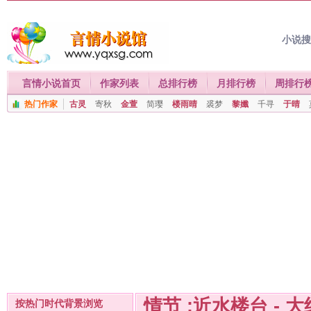
小说
言情小说首页
作家列表
总排行榜
月排行榜
周排行
热门作家
古灵
寄秋
金萱
简璎
楼雨晴
裘梦
黎孅
千寻
于晴
情节 :近水楼台 - 
按热门时代背景浏览