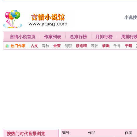
小说
言情小说首页
作家列表
总排行榜
月排行榜
周排行
热门作家
古灵
寄秋
金萱
简璎
楼雨晴
裘梦
黎孅
千寻
于晴
编号
作品
作者
按热门时代背景浏览