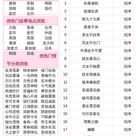
唐朝
宋朝
明朝
1
长夜难枕
倪净
清朝
民国
现代
2
捉婚在床
倪净
架空
古代
3
第九十九夜
倪净
按热门故事地点浏览
4
夜夜不休
倪净
大陆
香港
台湾
某市
架空
外国
5
美女不好养
倪净
美国
英国
法国
6
宅女不出门
倪净
澳洲
德国
意大利
加拿大
新加坡
日本
7
半调女不可爱
倪净
韩国
其他
按热门情
8
妩女最花心
倪净
节分类浏览
9
才女不能爱
倪净
欢喜冤家
情有独钟
候门似海
10
处女很难追
倪净
别后重逢
一见钟情
青梅竹马
日久生情
古色古香
近水楼台
11
孤单藏相思
倪净
后知后觉
灵异神怪
斗气冤家
12
美眉遇见狼
倪净
死缠烂打
穿越时空
摩登世界
失而复得
痴心不改
破镜重圆
13
秘书遇见狼
倪净
苦尽甘来
误打误撞
暗恋成真
14
羞女遇见狼
倪净
豪门世家
江湖恩怨
弄假成真
公司恋情
清新隽永
阴差阳错
15
勾引富家女
倪净
命中注定
前世今生
巧取豪夺
16
禁断之吻
倪净
报仇雪恨
春风一度
帝王将相
误会重重
青春校园
细水长流
17
藏蝶
倪净
天之娇子
黑帮情仇
患得患失