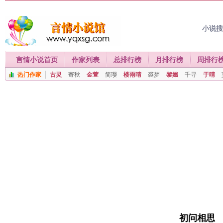
小说
言情小说首页
作家列表
总排行榜
月排行榜
周排行
热门作家
古灵
寄秋
金萱
简璎
楼雨晴
裘梦
黎孅
千寻
于晴
初问相思