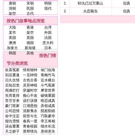
唐朝
宋朝
明朝
1
轻仇已过万重山
倪真
清朝
民国
现代
2
火恋菊岛
倪真
架空
古代
按热门故事地点浏览
大陆
香港
台湾
某市
架空
外国
美国
英国
法国
澳洲
德国
意大利
加拿大
新加坡
日本
韩国
其他
按热门情
节分类浏览
欢喜冤家
情有独钟
候门似海
别后重逢
一见钟情
青梅竹马
日久生情
古色古香
近水楼台
后知后觉
灵异神怪
斗气冤家
死缠烂打
穿越时空
摩登世界
失而复得
痴心不改
破镜重圆
苦尽甘来
误打误撞
暗恋成真
豪门世家
江湖恩怨
弄假成真
公司恋情
清新隽永
阴差阳错
命中注定
前世今生
巧取豪夺
报仇雪恨
春风一度
帝王将相
误会重重
青春校园
细水长流
天之娇子
黑帮情仇
患得患失