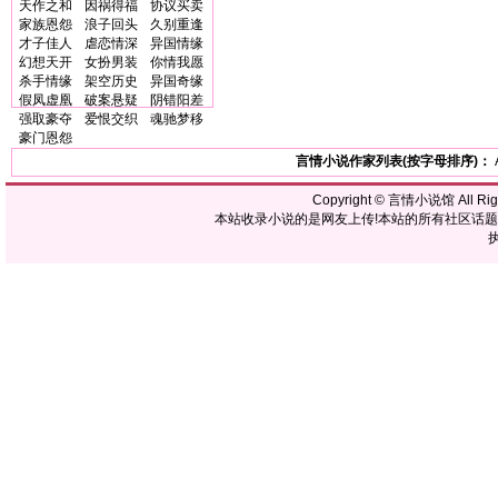
天作之和
因祸得福
协议买卖
家族恩怨
浪子回头
久别重逢
才子佳人
虐恋情深
异国情缘
幻想天开
女扮男装
你情我愿
杀手情缘
架空历史
异国奇缘
假凤虚凰
破案悬疑
阴错阳差
强取豪夺
爱恨交织
魂驰梦移
豪门恩怨
言情小说作家列表(按字母排序)：
Copyright ©
言情小说馆
All R
本站收录小说的是网友上传!本站的所有社区话
执