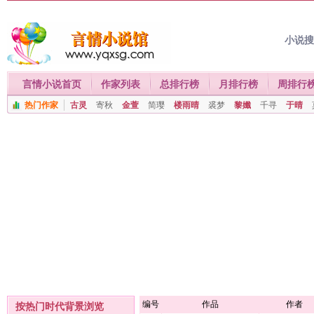
小说
言情小说首页
作家列表
总排行榜
月排行榜
周排行
热门作家
古灵
寄秋
金萱
简璎
楼雨晴
裘梦
黎孅
千寻
于晴
编号
作品
作者
按热门时代背景浏览