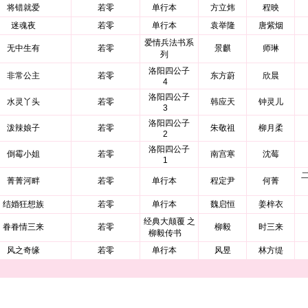
将错就爱
若零
单行本
方立炜
程映
迷魂夜
若零
单行本
袁举隆
唐紫烟
爱情兵法书系
无中生有
若零
景麒
师琳
列
洛阳四公子
非常公主
若零
东方蔚
欣晨
4
洛阳四公子
水灵丫头
若零
韩应天
钟灵儿
3
洛阳四公子
泼辣娘子
若零
朱敬祖
柳月柔
2
洛阳四公子
倒霉小姐
若零
南宫寒
沈莓
1
菁菁河畔
若零
单行本
程定尹
何菁
结婚狂想族
若零
单行本
魏启恒
姜梓衣
经典大颠覆 之
眷眷情三来
若零
柳毅
时三来
柳毅传书
风之奇缘
若零
单行本
风昱
林方缇