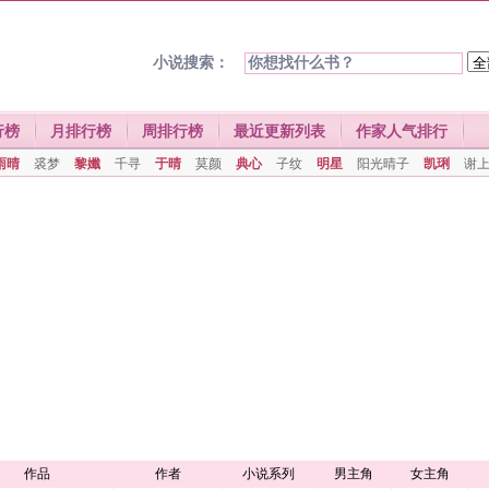
小说搜索：
行榜
月排行榜
周排行榜
最近更新列表
作家人气排行
雨晴
裘梦
黎孅
千寻
于晴
莫颜
典心
子纹
明星
阳光晴子
凯琍
谢
作品
作者
小说系列
男主角
女主角