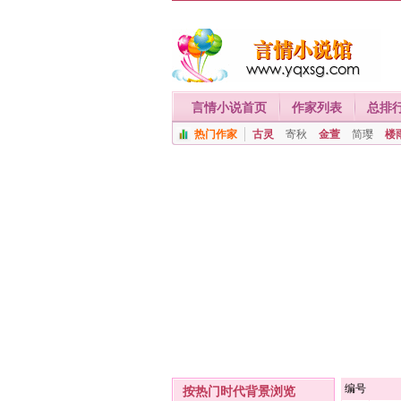
言情小说首页
作家列表
总排
热门作家
古灵
寄秋
金萱
简璎
楼
编号
按热门时代背景浏览