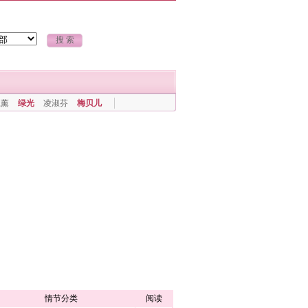
上薰
绿光
凌淑芬
梅贝儿
情节分类
阅读