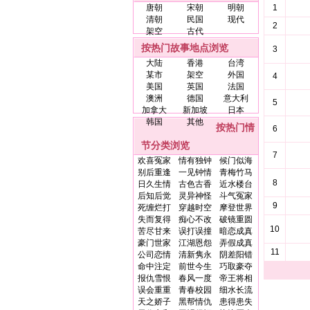
唐朝
宋朝
明朝
1
清朝
民国
现代
2
架空
古代
按热门故事地点浏览
3
大陆
香港
台湾
某市
架空
外国
4
美国
英国
法国
澳洲
德国
意大利
5
加拿大
新加坡
日本
韩国
其他
按热门情
6
节分类浏览
7
欢喜冤家
情有独钟
候门似海
别后重逢
一见钟情
青梅竹马
8
日久生情
古色古香
近水楼台
后知后觉
灵异神怪
斗气冤家
9
死缠烂打
穿越时空
摩登世界
失而复得
痴心不改
破镜重圆
10
苦尽甘来
误打误撞
暗恋成真
豪门世家
江湖恩怨
弄假成真
11
公司恋情
清新隽永
阴差阳错
命中注定
前世今生
巧取豪夺
报仇雪恨
春风一度
帝王将相
误会重重
青春校园
细水长流
天之娇子
黑帮情仇
患得患失