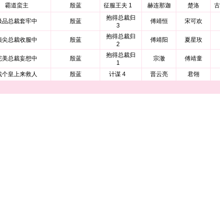
霸道蛮主
殷蓝
征服王夫 1
赫连那迦
楚洛
古
抱得总裁归
极品总裁套牢中
殷蓝
傅靖恒
宋可欢
3
抱得总裁归
顶尖总裁收服中
殷蓝
傅靖阳
夏星玫
2
抱得总裁归
完美总裁妄想中
殷蓝
宗澈
傅靖童
1
找个皇上来救人
殷蓝
计谋 4
晋云亮
君翎