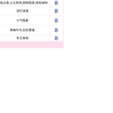
色古香,公主和亲,阴错阳差,情有独钟
误打误撞
斗气冤家
青梅竹马,别后重逢
帝王将相