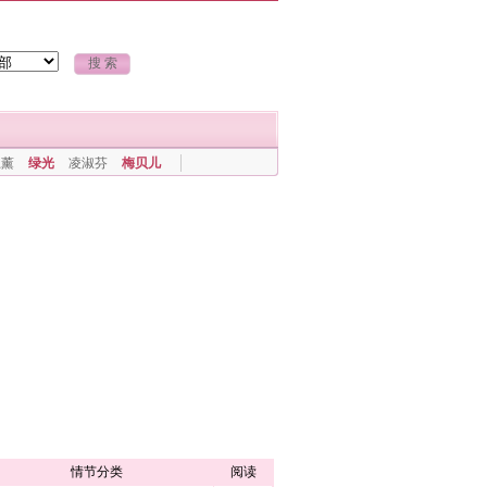
上薰
绿光
凌淑芬
梅贝儿
情节分类
阅读