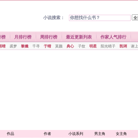
小说搜索：
行榜
月排行榜
周排行榜
最近更新列表
作家人气排行
雨晴
裘梦
黎孅
千寻
于晴
莫颜
典心
子纹
明星
阳光晴子
凯琍
谢
作品
作者
小说系列
男主角
女主角