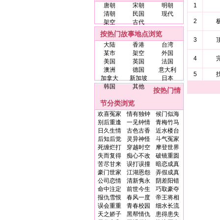
唐朝
宋朝
明朝
1
清朝
民国
现代
2
架空
古代
按热门故事地点浏览
3
大陆
香港
台湾
某市
架空
外国
4
美国
英国
法国
澳洲
德国
意大利
5
加拿大
新加坡
日本
韩国
其他
按热门情
节分类浏览
欢喜冤家
情有独钟
候门似海
别后重逢
一见钟情
青梅竹马
日久生情
古色古香
近水楼台
后知后觉
灵异神怪
斗气冤家
死缠烂打
穿越时空
摩登世界
失而复得
痴心不改
破镜重圆
苦尽甘来
误打误撞
暗恋成真
豪门世家
江湖恩怨
弄假成真
公司恋情
清新隽永
阴差阳错
命中注定
前世今生
巧取豪夺
报仇雪恨
春风一度
帝王将相
误会重重
青春校园
细水长流
天之娇子
黑帮情仇
患得患失