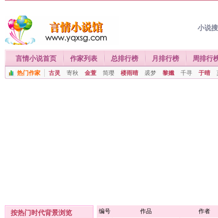
小说
言情小说首页
作家列表
总排行榜
月排行榜
周排行
热门作家
古灵
寄秋
金萱
简璎
楼雨晴
裘梦
黎孅
千寻
于晴
编号
作品
作者
按热门时代背景浏览