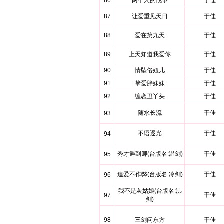
86
两个人的战争
于佳
87
让爱重见天日
于佳
88
爱在第九天
于佳
89
上天知道我爱你
于佳
90
情坠俗妞儿
于佳
91
挚爱胖妹妹
于佳
92
缠恋丑丫头
于佳
随水长流
于佳
93
不语逐光
于佳
94
秀才遇到卿(台版名:温剑)
于佳
95
追爱不作弊(台版名:冷剑)
于佳
96
我不是灰姑娘(台版名:沸
于佳
97
剑)
98
三剑问东方
于佳