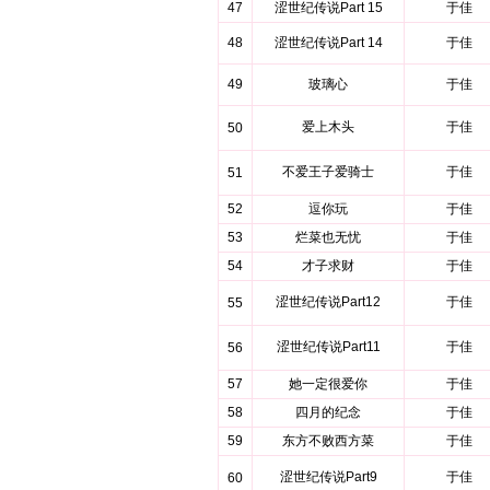
47
涩世纪传说Part 15
于佳
48
涩世纪传说Part 14
于佳
49
玻璃心
于佳
爱上木头
于佳
50
不爱王子爱骑士
于佳
51
52
逗你玩
于佳
53
烂菜也无忧
于佳
54
才子求财
于佳
涩世纪传说Part12
于佳
55
涩世纪传说Part11
于佳
56
57
她一定很爱你
于佳
58
四月的纪念
于佳
59
东方不败西方菜
于佳
涩世纪传说Part9
于佳
60