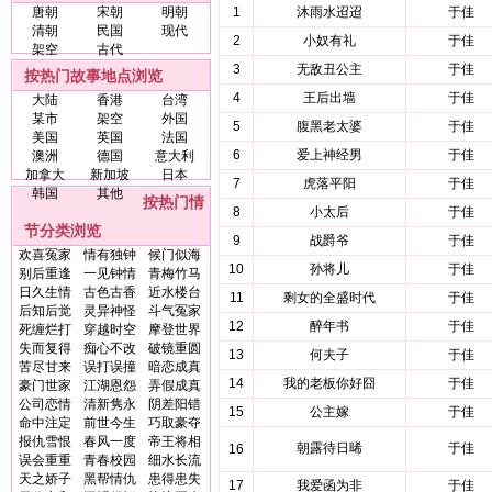
唐朝
宋朝
明朝
1
沐雨水迢迢
于佳
清朝
民国
现代
2
小奴有礼
于佳
架空
古代
3
无敌丑公主
于佳
按热门故事地点浏览
4
王后出墙
于佳
大陆
香港
台湾
某市
架空
外国
5
腹黑老太婆
于佳
美国
英国
法国
6
爱上神经男
于佳
澳洲
德国
意大利
加拿大
新加坡
日本
7
虎落平阳
于佳
韩国
其他
按热门情
8
小太后
于佳
节分类浏览
9
战爵爷
于佳
欢喜冤家
情有独钟
候门似海
10
孙将儿
于佳
别后重逢
一见钟情
青梅竹马
日久生情
古色古香
近水楼台
11
剩女的全盛时代
于佳
后知后觉
灵异神怪
斗气冤家
12
醉年书
于佳
死缠烂打
穿越时空
摩登世界
失而复得
痴心不改
破镜重圆
13
何夫子
于佳
苦尽甘来
误打误撞
暗恋成真
14
我的老板你好囧
于佳
豪门世家
江湖恩怨
弄假成真
公司恋情
清新隽永
阴差阳错
15
公主嫁
于佳
命中注定
前世今生
巧取豪夺
报仇雪恨
春风一度
帝王将相
朝露待日晞
于佳
16
误会重重
青春校园
细水长流
天之娇子
黑帮情仇
患得患失
17
我爱函为非
于佳