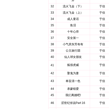
开
32
流火飞金（下）
于佳
33
流火飞金（上）
于佳
34
成人童话
于佳
35
鱼泪
于佳
36
十年心痒
于佳
37
安全第一
于佳
38
小气房东芳有有
于佳
39
公主旅行团
于佳
40
仙人球女朋友
于佳
狐假虎威
于佳
41
42
娶鬼为妻
于佳
43
奉旨清一色
于佳
44
承蒙错爱
于佳
45
我们离婚吧!
于佳
46
涩世纪传说Part 16
于佳