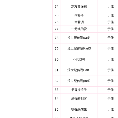
东方煞保镖
于佳
74
75
休将令
于佳
76
休君调
于佳
77
一元钱的爱
于佳
涩世纪传说part4
于佳
78
涩世纪传说Part3
于佳
79
不死战神
于佳
80
涩世纪传说Part1
于佳
81
涩世纪传说part2
于佳
82
83
书香撩浪子
于佳
酒香醉剑客
于佳
84
钱香惑儒生
于佳
85