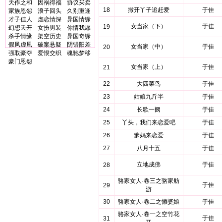
天作之和
因祸得福
协议买卖
18
撒开丫子追赶爱
于佳
家族恩怨
浪子回头
久别重逢
才子佳人
虐恋情深
异国情缘
女当家（下）
于佳
19
幻想天开
女扮男装
你情我愿
杀手情缘
架空历史
异国奇缘
假凤虚凰
破案悬疑
阴错阳差
女当家（中）
于佳
20
强取豪夺
爱恨交织
魂驰梦移
豪门恩怨
女当家（上）
于佳
21
22
大四菜鸟
于佳
23
姑娘九斤半
于佳
24
长歌一阙
于佳
25
丫头，我们来恋爱吧
于佳
26
爹妈来恋爱
于佳
27
八月十五
于佳
立地成佛
于佳
28
骆家女人·卷三之骆家舫
于佳
29
游
30
骆家女人·卷二之懒婆娘
于佳
骆家女人·卷一之空竹花
于佳
31