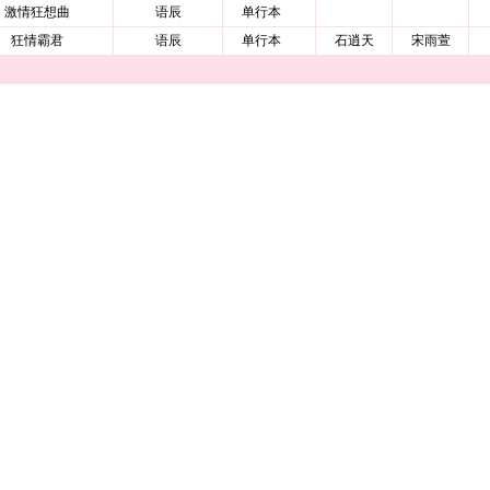
激情狂想曲
语辰
单行本
狂情霸君
语辰
单行本
石逍天
宋雨萱