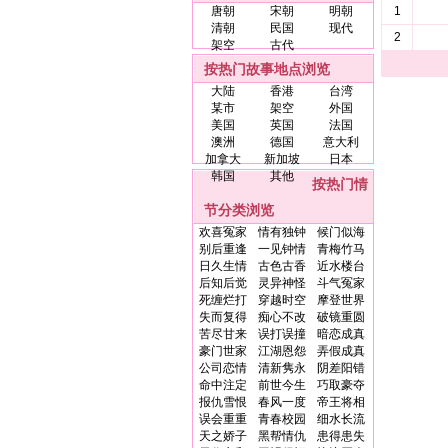
唐朝
宋朝
明朝
1
清朝
民国
现代
2
架空
古代
按热门故事地点浏览
大陆
香港
台湾
某市
架空
外国
美国
英国
法国
澳洲
德国
意大利
加拿大
新加坡
日本
韩国
其他
按热门情
节分类浏览
欢喜冤家
情有独钟
候门似海
别后重逢
一见钟情
青梅竹马
日久生情
古色古香
近水楼台
后知后觉
灵异神怪
斗气冤家
死缠烂打
穿越时空
摩登世界
失而复得
痴心不改
破镜重圆
苦尽甘来
误打误撞
暗恋成真
豪门世家
江湖恩怨
弄假成真
公司恋情
清新隽永
阴差阳错
命中注定
前世今生
巧取豪夺
报仇雪恨
春风一度
帝王将相
误会重重
青春校园
细水长流
天之娇子
黑帮情仇
患得患失