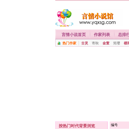
言情小说首页
作家列表
总排
热门作家
古灵
寄秋
金萱
简璎
楼
编号
按热门时代背景浏览