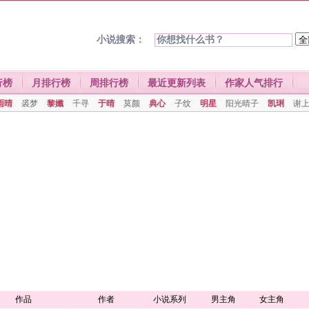
小说搜索：
行榜
月排行榜
周排行榜
最近更新列表
作家人气排行
雨晴
裘梦
黎孅
千寻
于晴
莫颜
典心
子纹
明星
阳光晴子
凯琍
谢
作品
作者
小说系列
男主角
女主角