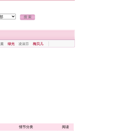
上薰
绿光
凌淑芬
梅贝儿
情节分类
阅读