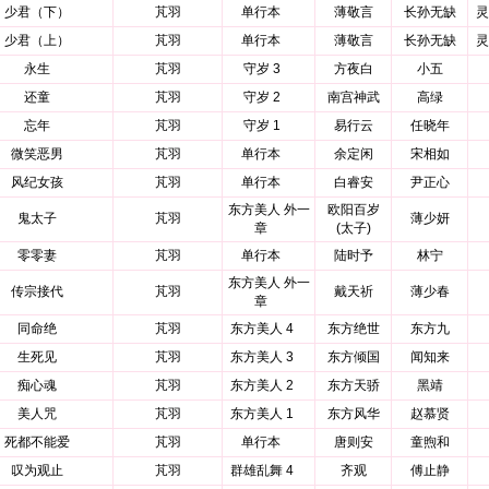
少君（下）
芃羽
单行本
薄敬言
长孙无缺
灵
少君（上）
芃羽
单行本
薄敬言
长孙无缺
灵
永生
芃羽
守岁 3
方夜白
小五
还童
芃羽
守岁 2
南宫神武
高绿
忘年
芃羽
守岁 1
易行云
任晓年
微笑恶男
芃羽
单行本
余定闲
宋相如
风纪女孩
芃羽
单行本
白睿安
尹正心
东方美人 外一
欧阳百岁
鬼太子
芃羽
薄少妍
章
(太子)
零零妻
芃羽
单行本
陆时予
林宁
东方美人 外一
传宗接代
芃羽
戴天祈
薄少春
章
同命绝
芃羽
东方美人 4
东方绝世
东方九
生死见
芃羽
东方美人 3
东方倾国
闻知来
痴心魂
芃羽
东方美人 2
东方天骄
黑靖
美人咒
芃羽
东方美人 1
东方风华
赵慕贤
死都不能爱
芃羽
单行本
唐则安
童煦和
叹为观止
芃羽
群雄乱舞 4
齐观
傅止静