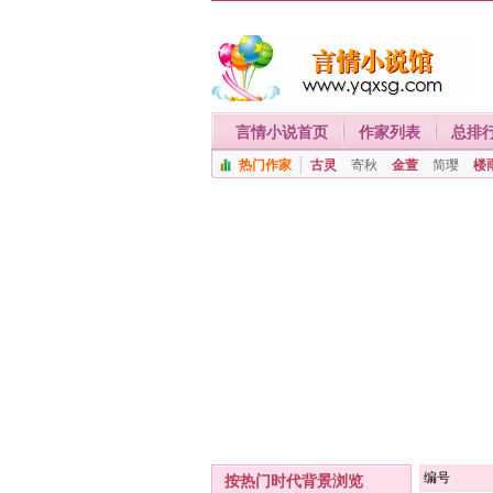
言情小说首页
作家列表
总排
热门作家
古灵
寄秋
金萱
简璎
楼
编号
按热门时代背景浏览