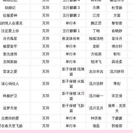
雌雄狂恋
芃羽
五行麒麟 4
林剑希
赫连淳淳
劫婚记
芃羽
五行麒麟 3
方腾
杜雪扬
征服爱神
芃羽
五行麒麟 2
江澄
方茵
我的情人会通灵
芃羽
单行本
阙正罡
黎智蔷
注定爱上你
芃羽
五行麒麟 1
丁翊
俞晓静
冷月孤星
芃羽
夜龙珠传奇
独孤清绝
裴冷月
被爱套牢
芃羽
单行本
龙昕
傅尔轩
复仇迷情
芃羽
单行本
方祖易
靳珩
丑闻新娘
芃羽
单行本
嵇泽飞
聶语柔
影子保镖 琉璃
雷龙之爱
芃羽
吉尔辛吉
流川静羽
篇
影子保镖 火狐
读心俏佳人
芃羽
流川浩野
季彤
篇
影子保镖 冰刀
终极护卫
芃羽
流川峻一
宋芷倩
篇
影子保镖 飞影
黛希．克里
追梦天使
芃羽
流川见月
篇
夫
点燃你的爱
芃羽
单行本
钟庆衡
于媛媛
爱在春天里飞扬
芃羽
单行本
项磊
郭俊蓉