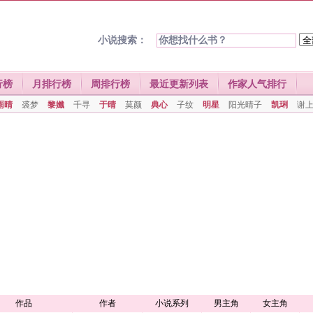
小说搜索：
行榜
月排行榜
周排行榜
最近更新列表
作家人气排行
雨晴
裘梦
黎孅
千寻
于晴
莫颜
典心
子纹
明星
阳光晴子
凯琍
谢
作品
作者
小说系列
男主角
女主角