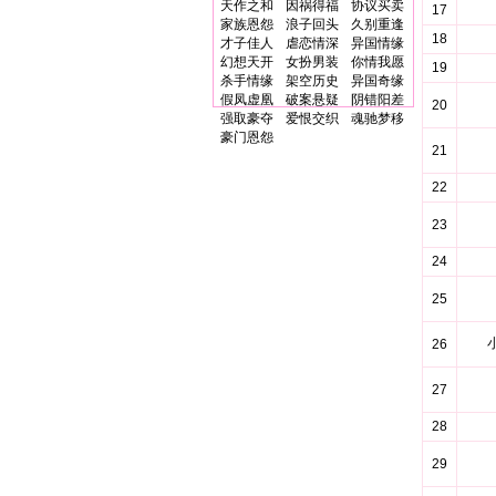
天作之和
因祸得福
协议买卖
17
家族恩怨
浪子回头
久别重逢
18
才子佳人
虐恋情深
异国情缘
幻想天开
女扮男装
你情我愿
19
杀手情缘
架空历史
异国奇缘
假凤虚凰
破案悬疑
阴错阳差
20
强取豪夺
爱恨交织
魂驰梦移
豪门恩怨
21
22
23
24
25
26
27
28
29