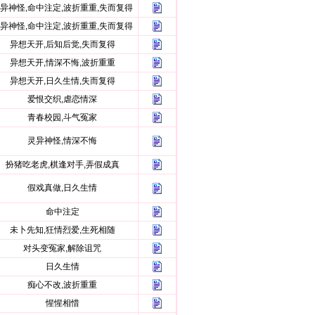
异神怪,命中注定,波折重重,失而复得
异神怪,命中注定,波折重重,失而复得
异想天开,后知后觉,失而复得
异想天开,情深不悔,波折重重
异想天开,日久生情,失而复得
爱恨交织,虐恋情深
青春校园,斗气冤家
灵异神怪,情深不悔
扮猪吃老虎,棋逢对手,弄假成真
假戏真做,日久生情
命中注定
未卜先知,狂情烈爱,生死相随
对头变冤家,解除诅咒
日久生情
痴心不改,波折重重
惺惺相惜