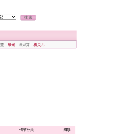
上薰
绿光
凌淑芬
梅贝儿
情节分类
阅读