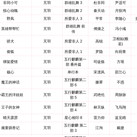
非同小可
芃羽
群雄乱舞 3
杜非同
尹适可
惊心动魄
芃羽
群雄乱舞 2
秦天动
月惊鸿
野凤
芃羽
所爱非人 3
平常
李随心
群雄乱舞 前
英雄帮帮忙
芃羽
傅攘之
冯小彧
传
卫相如(般
骄犬
芃羽
所爱非人 2
高锐
若)
俊狐
芃羽
所爱非人 1
罗隐
向宛青
五行麒麟第一
绑架爱情
芃羽
司徒炼
方垠
部 番外篇
栽心
芃羽
单行本
宋凛风
邵兰心
五行麒麟第二
魔王的神话
芃羽
滕霁
不惑
部 6
五行麒麟第二
小霸王的洋娃娃
芃羽
武绝伦
周脉脉
部 5
五行麒麟第二
王子的女神
芃羽
林天纵
飞鸟翔
部 4
晴天霹雳
芃羽
星心相印 8
雷力仰
蓝见晴
五行麒麟 第二
顽童驯兽记
芃羽
江洵
戴捷
部 3