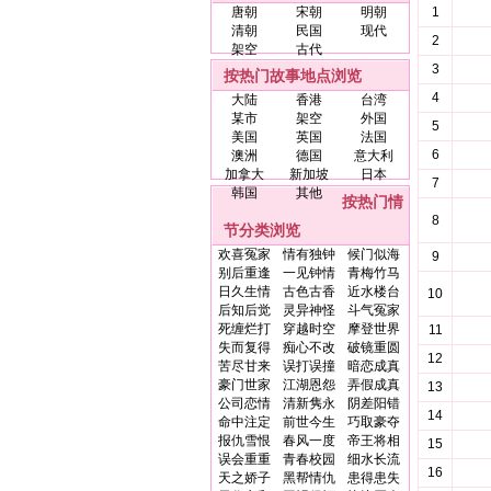
唐朝
宋朝
明朝
1
清朝
民国
现代
2
架空
古代
3
按热门故事地点浏览
4
大陆
香港
台湾
某市
架空
外国
5
美国
英国
法国
6
澳洲
德国
意大利
加拿大
新加坡
日本
7
韩国
其他
按热门情
8
节分类浏览
欢喜冤家
情有独钟
候门似海
9
别后重逢
一见钟情
青梅竹马
日久生情
古色古香
近水楼台
10
后知后觉
灵异神怪
斗气冤家
死缠烂打
穿越时空
摩登世界
11
失而复得
痴心不改
破镜重圆
12
苦尽甘来
误打误撞
暗恋成真
豪门世家
江湖恩怨
弄假成真
13
公司恋情
清新隽永
阴差阳错
14
命中注定
前世今生
巧取豪夺
报仇雪恨
春风一度
帝王将相
15
误会重重
青春校园
细水长流
16
天之娇子
黑帮情仇
患得患失