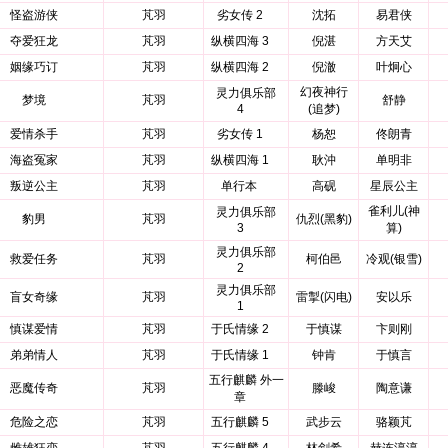
怪盗游侠
芃羽
劣女传 2
沈拓
易君侠
夺爱狂龙
芃羽
纵横四海 3
倪湛
方天艾
姻缘巧订
芃羽
纵横四海 2
倪澈
叶炯心
幻夜神行
灵力俱乐部
梦境
芃羽
舒静
4
(追梦)
爱情杀手
芃羽
劣女传 1
杨恕
佟朗青
海盗冤家
芃羽
纵横四海 1
耿沖
单明非
叛逆公主
芃羽
单行本
高砚
星辰公主
雀利儿(神
灵力俱乐部
豹男
芃羽
仇烈(黑豹)
3
算)
灵力俱乐部
救爱任务
芃羽
柯伯邑
冷观(银雪)
2
灵力俱乐部
盲女奇缘
芃羽
雷掣(闪电)
安以乐
1
慎谋爱情
芃羽
于氏情缘 2
于慎谋
卞则刚
弟弟情人
芃羽
于氏情缘 1
钟肯
于慎言
五行麒麟 外一
恶魔传奇
芃羽
滕峻
陶意谦
章
危险之恋
芃羽
五行麒麟 5
武步云
骆颖芃