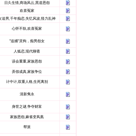
日久生情,商场风云,黑道恩怨
欢喜冤家
女追男,千年痴恋,失忆风波,怪力乱神
心怀不轨,欢喜冤家
"追捕"灵狗，痴男怨女
人狐恋,现代聊斋
误会重重,家族恩怨
弄假成真,家族争位
计中计,双重人格,生死离别
清新隽永
身世之谜,争夺财富
家族恩怨,麻雀变凤凰
帮派