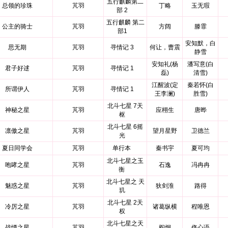
五行麒麟第二
总领的珍珠
芃羽
丁略
玉无瑕
部 2
五行麒麟 第二
公主的骑士
芃羽
方阔
滕霏
部1
安知默，白
思无期
芃羽
寻情记 3
何让，曹震
静雪
安知礼(杨
潘写意(白
君子好逑
芃羽
寻情记 1
磊)
清雪)
江醒波(定
秦若怀(白
所谓伊人
芃羽
寻情记 1
王李澜)
胜雪)
北斗七星 7天
神秘之星
芃羽
应栩生
唐晔
枢
北斗七星 6摇
凛傲之星
芃羽
望月星野
卫德兰
光
夏日同学会
芃羽
单行本
秦书宇
夏可均
北斗七星之玉
咆哮之星
芃羽
石逸
冯冉冉
衡
北斗七星之 天
魅惑之星
芃羽
狄剑淮
路得
玑
北斗七星 2天
冷厉之星
芃羽
诸葛纵横
程唯恩
权
北斗七星之天
战憟之星
芃羽
阎炯
佟心语