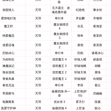
旋
五方霸主 迷
假面情人
芃羽
纪悠然
黎永恒
魂色番外篇
爱情电灯泡
芃羽
单行本
罗起麟
齐颂明
魔女疯情话
魔王狩
芃羽
光见
夜海棠
4
魔女疯情话
绝爱魔恋
芃羽
韩奇
夜茉莉
3
魔女疯情话
借爱还魂
芃羽
唐尧
夜芙蓉
2
烈焰冰心
芃羽
单行本
烈焰
诸葛冰心
为你吃狂
芃羽
混世魔王 4
轩辕人曜
郝嘉瑶
擒魔战记
芃羽
混世魔王 3
轩辕地旸
胡蝶
致命游戏
芃羽
混世魔王 2
轩辕天旭
唐珞
青春风暴
芃羽
混世魔王 1
轩辕海昕
向朝阳
春色无边
芃羽
单行本
李琛
翟云
纵横四海 外一
上官澔(护
帝国驸马
芃羽
武融融
章
印)
电脑叛客
芃羽
劣女传 3
霍天行
段葳
真爱守护神
芃羽
纵横四海 4
上官濬
耿沁