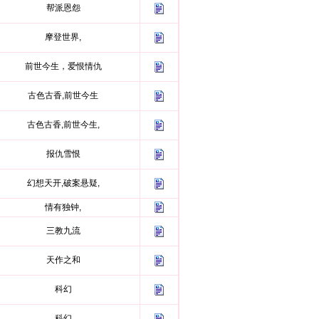
帮派恩怨
摩登世界,
前世今生，爱恨情仇
古色古香,前世今生
古色古香,前世今生,
报仇雪恨
幻想天开,破案悬疑,
情有独钟,
三教九流
天作之和
科幻
科幻