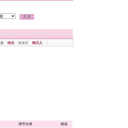
上薰
绿光
凌淑芬
梅贝儿
情节分类
阅读