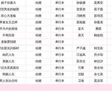
娘子你最大
桔梗
单行本
孙纵横
莫离安
模范男友的秘密
桔梗
单行本
贺英东
莫子茵
坏心大老板
桔梗
单行本
冯映然
苏绮思
草食女又怎样
桔梗
单行本
莫柏森
孙曼凌
平凡中的美味
桔梗
单行本
蓝天
樊星
不再回首
桔梗
单行本
唐天
顾临悦
老板爱找碴
桔梗
单行本
爱在星光闪烁时
桔梗
单行本
严子越
钟无依
灿烂人生
桔梗
单行本
江临风
乔夕琼
美丽人生
桔梗
单行本
苏亦文
林仪汐
不识夫君真面目
桔梗
单行本
兰蔺
曾水绿
明媚人生
桔梗
单行本
沈聪
余七美
男人别太任性
桔梗
单行本
卫海
莫凉宣