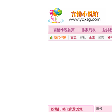
言情小说首页
作家列表
总排
热门作家
古灵
寄秋
金萱
简璎
楼
编号
按热门时代背景浏览