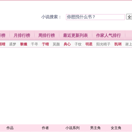
小说搜索：
行榜
月排行榜
周排行榜
最近更新列表
作家人气排行
雨晴
裘梦
黎孅
千寻
于晴
莫颜
典心
子纹
明星
阳光晴子
凯琍
谢
作品
作者
小说系列
男主角
女主角