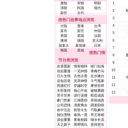
唐朝
宋朝
明朝
1
清朝
民国
现代
2
架空
古代
3
按热门故事地点浏览
4
大陆
香港
台湾
某市
架空
外国
5
美国
英国
法国
6
澳洲
德国
意大利
加拿大
新加坡
日本
7
韩国
其他
按热门情
8
节分类浏览
9
欢喜冤家
情有独钟
候门似海
10
别后重逢
一见钟情
青梅竹马
日久生情
古色古香
近水楼台
11
后知后觉
灵异神怪
斗气冤家
12
死缠烂打
穿越时空
摩登世界
失而复得
痴心不改
破镜重圆
13
苦尽甘来
误打误撞
暗恋成真
豪门世家
江湖恩怨
弄假成真
公司恋情
清新隽永
阴差阳错
命中注定
前世今生
巧取豪夺
报仇雪恨
春风一度
帝王将相
误会重重
青春校园
细水长流
天之娇子
黑帮情仇
患得患失