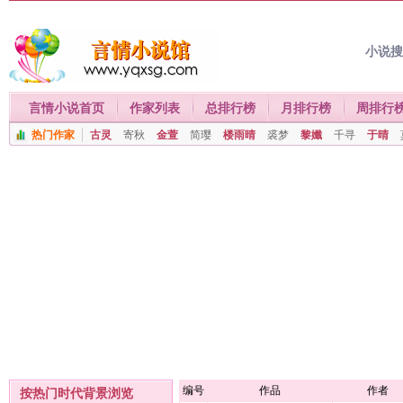
小说
言情小说首页
作家列表
总排行榜
月排行榜
周排行
热门作家
古灵
寄秋
金萱
简璎
楼雨晴
裘梦
黎孅
千寻
于晴
编号
作品
作者
按热门时代背景浏览