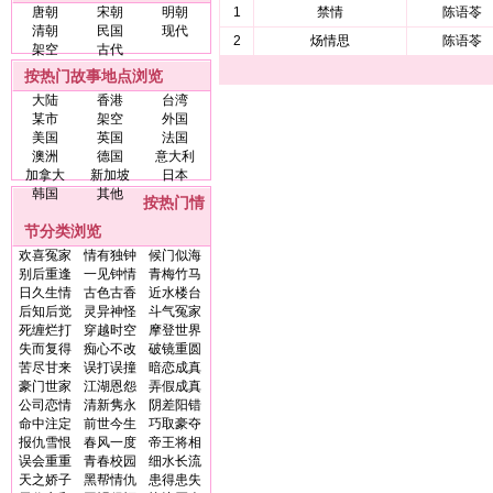
唐朝
宋朝
明朝
1
禁情
陈语苓
清朝
民国
现代
2
炀情思
陈语苓
架空
古代
按热门故事地点浏览
大陆
香港
台湾
某市
架空
外国
美国
英国
法国
澳洲
德国
意大利
加拿大
新加坡
日本
韩国
其他
按热门情
节分类浏览
欢喜冤家
情有独钟
候门似海
别后重逢
一见钟情
青梅竹马
日久生情
古色古香
近水楼台
后知后觉
灵异神怪
斗气冤家
死缠烂打
穿越时空
摩登世界
失而复得
痴心不改
破镜重圆
苦尽甘来
误打误撞
暗恋成真
豪门世家
江湖恩怨
弄假成真
公司恋情
清新隽永
阴差阳错
命中注定
前世今生
巧取豪夺
报仇雪恨
春风一度
帝王将相
误会重重
青春校园
细水长流
天之娇子
黑帮情仇
患得患失