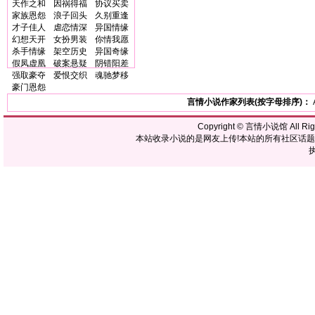
天作之和
因祸得福
协议买卖
家族恩怨
浪子回头
久别重逢
才子佳人
虐恋情深
异国情缘
幻想天开
女扮男装
你情我愿
杀手情缘
架空历史
异国奇缘
假凤虚凰
破案悬疑
阴错阳差
强取豪夺
爱恨交织
魂驰梦移
豪门恩怨
言情小说作家列表(按字母排序)：
Copyright ©
言情小说馆
All R
本站收录小说的是网友上传!本站的所有社区话
执