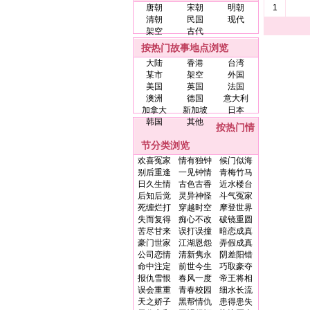
唐朝
宋朝
明朝
1
清朝
民国
现代
架空
古代
按热门故事地点浏览
大陆
香港
台湾
某市
架空
外国
美国
英国
法国
澳洲
德国
意大利
加拿大
新加坡
日本
韩国
其他
按热门情
节分类浏览
欢喜冤家
情有独钟
候门似海
别后重逢
一见钟情
青梅竹马
日久生情
古色古香
近水楼台
后知后觉
灵异神怪
斗气冤家
死缠烂打
穿越时空
摩登世界
失而复得
痴心不改
破镜重圆
苦尽甘来
误打误撞
暗恋成真
豪门世家
江湖恩怨
弄假成真
公司恋情
清新隽永
阴差阳错
命中注定
前世今生
巧取豪夺
报仇雪恨
春风一度
帝王将相
误会重重
青春校园
细水长流
天之娇子
黑帮情仇
患得患失