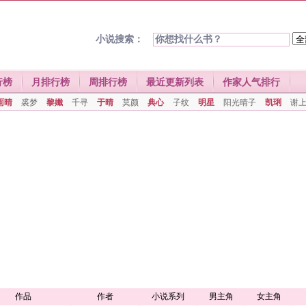
小说搜索：
行榜
月排行榜
周排行榜
最近更新列表
作家人气排行
雨晴
裘梦
黎孅
千寻
于晴
莫颜
典心
子纹
明星
阳光晴子
凯琍
谢
作品
作者
小说系列
男主角
女主角