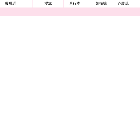
璇玑词
樱凉
单行本
姬振镛
齐璇玑