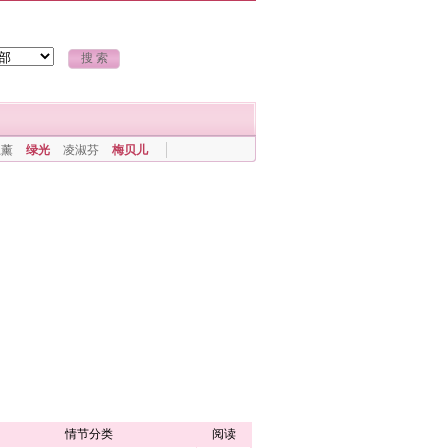
上薰
绿光
凌淑芬
梅贝儿
情节分类
阅读