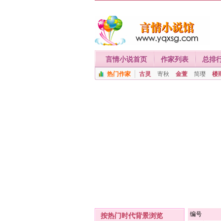
言情小说首页
作家列表
总排
热门作家
古灵
寄秋
金萱
简璎
楼
编号
按热门时代背景浏览