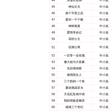
44
浪漫长短调
叶小岚
45
神仙丈夫
叶小岚
46
南十字星之恋
叶小岚
47
爱你一千个吻
叶小岚
48
神鲜家庭
叶小岚
49
爱情革命记
叶小岚
50
花纱公主
叶小岚
征婚公寓
叶小岚
51
52
一百零一朵玫瑰
叶小岚
53
傻大姐与大富豪
叶小岚
54
失踪维纳斯
叶小岚
55
激情陌生人
叶小岚
56
三个奶妈一个爸
叶小岚
57
夏娃挑战亚当
叶小岚
58
天花乱坠戏中戏
叶小岚
59
我的情敌是幽灵
叶小岚
60
缱绻三个世纪
叶小岚