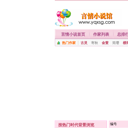
言情小说首页
作家列表
总排
热门作家
古灵
寄秋
金萱
简璎
楼
编号
按热门时代背景浏览