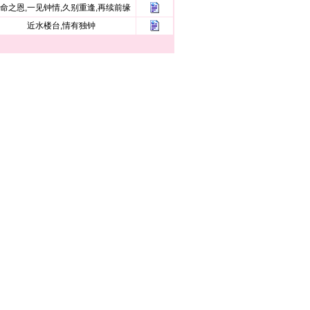
命之恩,一见钟情,久别重逢,再续前缘
近水楼台,情有独钟