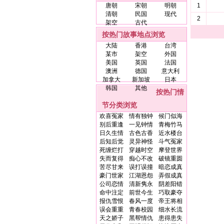
唐朝
宋朝
明朝
1
清朝
民国
现代
2
架空
古代
按热门故事地点浏览
大陆
香港
台湾
某市
架空
外国
美国
英国
法国
澳洲
德国
意大利
加拿大
新加坡
日本
韩国
其他
按热门情
节分类浏览
欢喜冤家
情有独钟
候门似海
别后重逢
一见钟情
青梅竹马
日久生情
古色古香
近水楼台
后知后觉
灵异神怪
斗气冤家
死缠烂打
穿越时空
摩登世界
失而复得
痴心不改
破镜重圆
苦尽甘来
误打误撞
暗恋成真
豪门世家
江湖恩怨
弄假成真
公司恋情
清新隽永
阴差阳错
命中注定
前世今生
巧取豪夺
报仇雪恨
春风一度
帝王将相
误会重重
青春校园
细水长流
天之娇子
黑帮情仇
患得患失