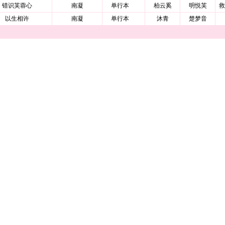
错识芙蓉心
南凝
单行本
柏云奚
明悦芙
救
以生相许
南凝
单行本
沐青
楚梦音