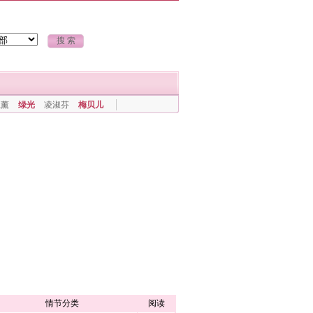
上薰
绿光
凌淑芬
梅贝儿
情节分类
阅读