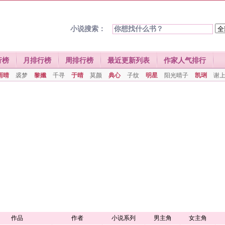
小说搜索：
行榜
月排行榜
周排行榜
最近更新列表
作家人气排行
雨晴
裘梦
黎孅
千寻
于晴
莫颜
典心
子纹
明星
阳光晴子
凯琍
谢
作品
作者
小说系列
男主角
女主角