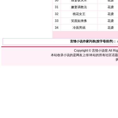
30
辣妻驭夫术
花袭
31
嫩妻调教法
花袭
32
桃花女王
花袭
33
笑面如来佛
花袭
34
冷面男祸
花袭
言情小说作家列表(按字母排序)：
Copyright ©
言情小说馆
All R
本站收录小说的是网友上传!本站的所有社区话
执