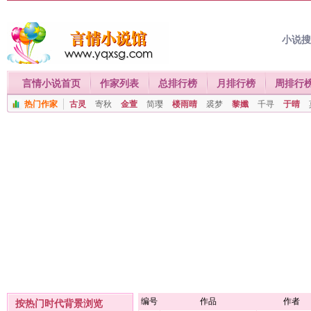
小说
言情小说首页
作家列表
总排行榜
月排行榜
周排行
热门作家
古灵
寄秋
金萱
简璎
楼雨晴
裘梦
黎孅
千寻
于晴
编号
作品
作者
按热门时代背景浏览