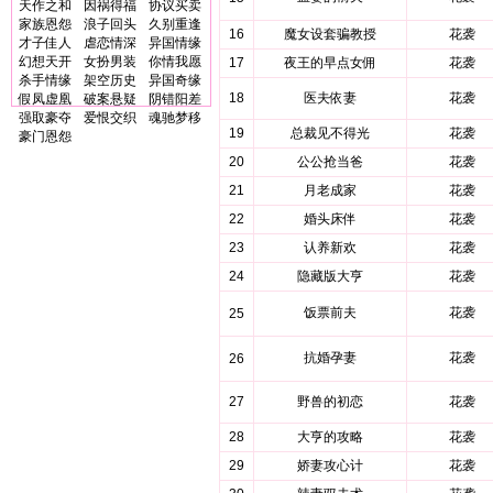
天作之和
因祸得福
协议买卖
家族恩怨
浪子回头
久别重逢
16
魔女设套骗教授
花袭
才子佳人
虐恋情深
异国情缘
幻想天开
女扮男装
你情我愿
17
夜王的早点女佣
花袭
杀手情缘
架空历史
异国奇缘
18
医夫依妻
花袭
假凤虚凰
破案悬疑
阴错阳差
强取豪夺
爱恨交织
魂驰梦移
19
总裁见不得光
花袭
豪门恩怨
20
公公抢当爸
花袭
21
月老成家
花袭
22
婚头床伴
花袭
23
认养新欢
花袭
24
隐藏版大亨
花袭
饭票前夫
花袭
25
抗婚孕妻
花袭
26
27
野兽的初恋
花袭
28
大亨的攻略
花袭
29
娇妻攻心计
花袭