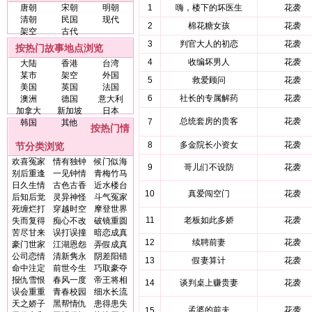
唐朝
宋朝
明朝
1
嗨，楼下的坏医生
花袭
清朝
民国
现代
2
棉花糖女孩
花袭
架空
古代
3
判官大人的初恋
花袭
按热门故事地点浏览
4
收编坏男人
花袭
大陆
香港
台湾
某市
架空
外国
5
救爱顾问
花袭
美国
英国
法国
6
社长的专属解药
花袭
澳洲
德国
意大利
加拿大
新加坡
日本
总统套房的贵客
花袭
7
韩国
其他
按热门情
8
多金院长小资女
花袭
节分类浏览
欢喜冤家
情有独钟
候门似海
9
哥儿们不设防
花袭
别后重逢
一见钟情
青梅竹马
日久生情
古色古香
近水楼台
10
真爱闯空门
花袭
后知后觉
灵异神怪
斗气冤家
死缠烂打
穿越时空
摩登世界
11
老板如此多娇
花袭
失而复得
痴心不改
破镜重圆
苦尽甘来
误打误撞
暗恋成真
12
续聘前妻
花袭
豪门世家
江湖恩怨
弄假成真
公司恋情
清新隽永
阴差阳错
13
假妻算计
花袭
命中注定
前世今生
巧取豪夺
报仇雪恨
春风一度
帝王将相
14
谈判桌上赚贵妻
花袭
误会重重
青春校园
细水长流
天之娇子
黑帮情仇
患得患失
孟婆的前夫
花袭
15