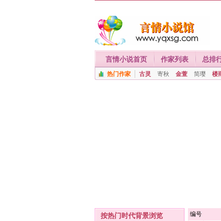
言情小说首页
作家列表
总排
热门作家
古灵
寄秋
金萱
简璎
楼
编号
按热门时代背景浏览