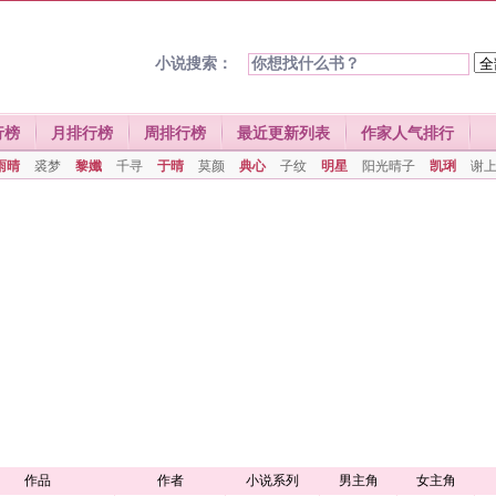
小说搜索：
行榜
月排行榜
周排行榜
最近更新列表
作家人气排行
雨晴
裘梦
黎孅
千寻
于晴
莫颜
典心
子纹
明星
阳光晴子
凯琍
谢
作品
作者
小说系列
男主角
女主角