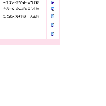
分手复合,情有独钟,失而复得
春风一度,后知后觉,日久生情
欢喜冤家,芳邻情缘,日久生情