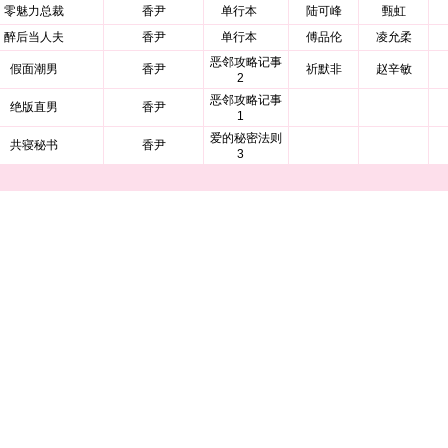
零魅力总裁
香尹
单行本
陆可峰
甄虹
醉后当人夫
香尹
单行本
傅品伦
凌允柔
恶邻攻略记事
假面潮男
香尹
祈默非
赵辛敏
2
恶邻攻略记事
绝版直男
香尹
1
爱的秘密法则
共寝秘书
香尹
3