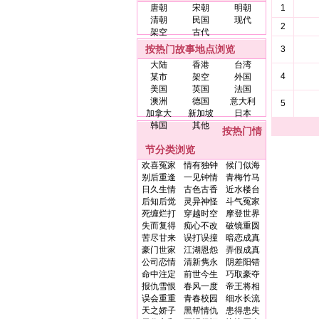
唐朝
宋朝
明朝
1
清朝
民国
现代
2
架空
古代
按热门故事地点浏览
3
大陆
香港
台湾
4
某市
架空
外国
美国
英国
法国
澳洲
德国
意大利
5
加拿大
新加坡
日本
韩国
其他
按热门情
节分类浏览
欢喜冤家
情有独钟
候门似海
别后重逢
一见钟情
青梅竹马
日久生情
古色古香
近水楼台
后知后觉
灵异神怪
斗气冤家
死缠烂打
穿越时空
摩登世界
失而复得
痴心不改
破镜重圆
苦尽甘来
误打误撞
暗恋成真
豪门世家
江湖恩怨
弄假成真
公司恋情
清新隽永
阴差阳错
命中注定
前世今生
巧取豪夺
报仇雪恨
春风一度
帝王将相
误会重重
青春校园
细水长流
天之娇子
黑帮情仇
患得患失