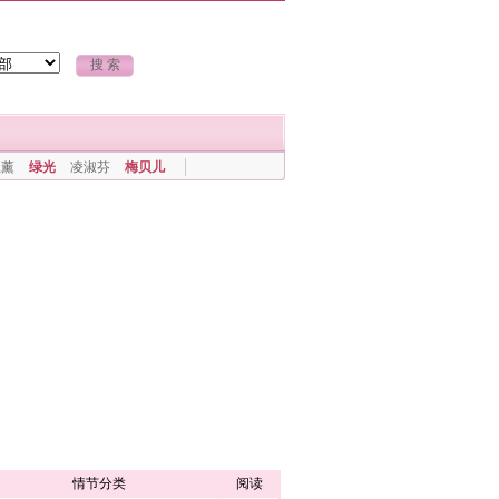
上薰
绿光
凌淑芬
梅贝儿
情节分类
阅读