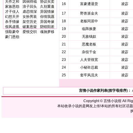
天作之和
因祸得福
协议买卖
16
富豪遭退货
凌宓
家族恩怨
浪子回头
久别重逢
才子佳人
虐恋情深
异国情缘
17
野兽派金夫
凌宓
幻想天开
女扮男装
你情我愿
18
老板同居中
凌宓
杀手情缘
架空历史
异国奇缘
假凤虚凰
破案悬疑
阴错阳差
19
临阵换妻
凌宓
强取豪夺
爱恨交织
魂驰梦移
20
无敌钱奴
凌宓
豪门恩怨
21
恶魔老板
凌宓
22
杂役千金
凌宓
23
人夫管很宽
凌宓
24
小秘诈总裁
凌宓
25
套牢风流夫
凌宓
言情小说作家列表(按字母排序)：
Copyright ©
言情小说馆
All R
本站收录小说的是网友上传!本站的所有社区话
执