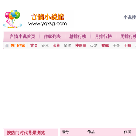
小说
言情小说首页
作家列表
总排行榜
月排行榜
周排行
热门作家
古灵
寄秋
金萱
简璎
楼雨晴
裘梦
黎孅
千寻
于晴
编号
作品
作者
按热门时代背景浏览