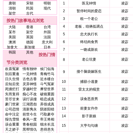
唐朝
宋朝
明朝
1
医见钟情
凌宓
清朝
民国
现代
2
暂停时间的爱恋
凌宓
架空
古代
3
租一个老公
凌宓
按热门故事地点浏览
4
老板，咱俩低调点
凌宓
大陆
香港
台湾
某市
架空
外国
5
忠犬执行长
凌宓
美国
英国
法国
6
终结肉食男
凌宓
澳洲
德国
意大利
加拿大
新加坡
日本
7
一吻成新欢
凌宓
韩国
其他
按热门情
老公坑妻
凌宓
8
节分类浏览
欢喜冤家
情有独钟
候门似海
撞个脑袋嫁医生
凌宓
9
别后重逢
一见钟情
青梅竹马
日久生情
古色古香
近水楼台
10
捕获小逃妻
凌宓
后知后觉
灵异神怪
斗气冤家
死缠烂打
穿越时空
摩登世界
11
雷太太的犒赏
凌宓
失而复得
痴心不改
破镜重圆
12
误食恶质男
凌宓
苦尽甘来
误打误撞
暗恋成真
豪门世家
江湖恩怨
弄假成真
13
前妻女仵作
凌宓
公司恋情
清新隽永
阴差阳错
命中注定
前世今生
巧取豪夺
14
影子新娘
凌宓
报仇雪恨
春风一度
帝王将相
误会重重
青春校园
细水长流
15
大亨勾勾缠
凌宓
天之娇子
黑帮情仇
患得患失