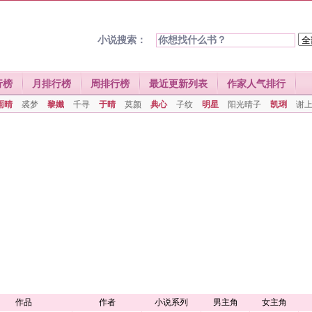
小说搜索：
行榜
月排行榜
周排行榜
最近更新列表
作家人气排行
雨晴
裘梦
黎孅
千寻
于晴
莫颜
典心
子纹
明星
阳光晴子
凯琍
谢
作品
作者
小说系列
男主角
女主角