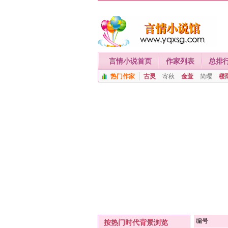
言情小说首页
作家列表
总排
热门作家
古灵
寄秋
金萱
简璎
楼
编号
按热门时代背景浏览