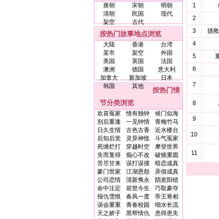
唐朝
宋朝
明朝
1
清朝
民国
现代
2
架空
古代
3
拯救
按热门故事地点浏览
4
大陆
香港
台湾
某市
架空
外国
5
美国
英国
法国
6
澳洲
德国
意大利
加拿大
新加坡
日本
7
韩国
其他
按热门情
节分类浏览
8
欢喜冤家
情有独钟
候门似海
9
别后重逢
一见钟情
青梅竹马
日久生情
古色古香
近水楼台
10
后知后觉
灵异神怪
斗气冤家
死缠烂打
穿越时空
摩登世界
11
失而复得
痴心不改
破镜重圆
苦尽甘来
误打误撞
暗恋成真
豪门世家
江湖恩怨
弄假成真
公司恋情
清新隽永
阴差阳错
命中注定
前世今生
巧取豪夺
报仇雪恨
春风一度
帝王将相
误会重重
青春校园
细水长流
天之娇子
黑帮情仇
患得患失