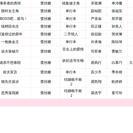
继承者的诱饵
蕾丝糖
续集做主角
宋致渊
单沛馨
限时女主角
蕾丝糖
单行本
蔚灿阳
侯福安
BOSS吧，菜鸟！
蕾丝糖
单行本
严圣谕
郑乔茵
续聘田先生
蕾丝糖
单行本
田正欉
孙美人
重返错过的那年
蕾丝糖
二手情人
徐冠勋
简依琳
一抱换金主
蕾丝糖
单行本
许承瀚
陈钰琦
舌尖上的爱情
追夫靠秘方
蕾丝糖
司哲睿
曹敏兰
妖妃这等生物
成亲不想奉陪
蕾丝糖
易风行
白慕巧
久
前夫宣言
蕾丝糖
单行本
苏少齐
季冬晴
结婚敢不敢
猫先生留步
蕾丝糖
裘凯翔
欧婷婷
2
结婚敢不敢
恶男落我家
蕾丝糖
裘杰宇
童可玲
1