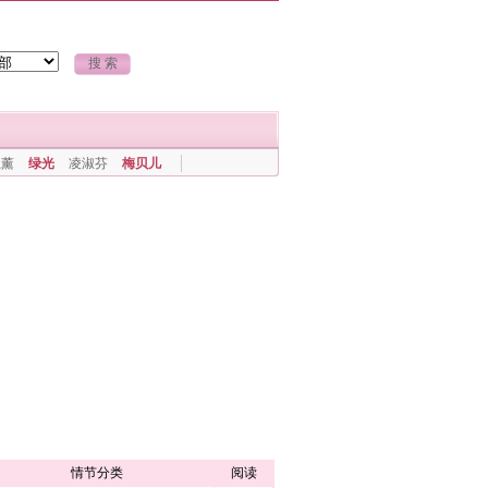
上薰
绿光
凌淑芬
梅贝儿
情节分类
阅读