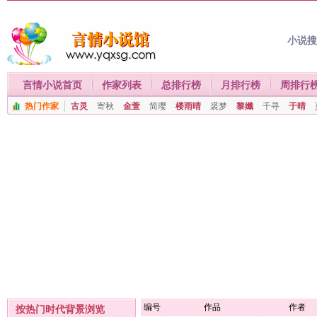
小说
言情小说首页
作家列表
总排行榜
月排行榜
周排行
热门作家
古灵
寄秋
金萱
简璎
楼雨晴
裘梦
黎孅
千寻
于晴
编号
作品
作者
按热门时代背景浏览