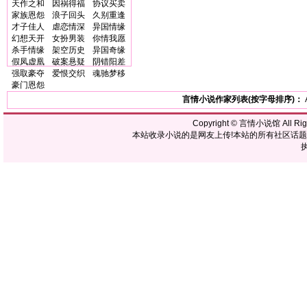
天作之和
因祸得福
协议买卖
家族恩怨
浪子回头
久别重逢
才子佳人
虐恋情深
异国情缘
幻想天开
女扮男装
你情我愿
杀手情缘
架空历史
异国奇缘
假凤虚凰
破案悬疑
阴错阳差
强取豪夺
爱恨交织
魂驰梦移
豪门恩怨
言情小说作家列表(按字母排序)：
Copyright ©
言情小说馆
All R
本站收录小说的是网友上传!本站的所有社区话
执