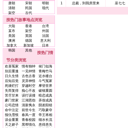
唐朝
宋朝
明朝
1
总裁，到我房里来
巫七七
清朝
民国
现代
架空
古代
按热门故事地点浏览
大陆
香港
台湾
某市
架空
外国
美国
英国
法国
澳洲
德国
意大利
加拿大
新加坡
日本
韩国
其他
按热门情
节分类浏览
欢喜冤家
情有独钟
候门似海
别后重逢
一见钟情
青梅竹马
日久生情
古色古香
近水楼台
后知后觉
灵异神怪
斗气冤家
死缠烂打
穿越时空
摩登世界
失而复得
痴心不改
破镜重圆
苦尽甘来
误打误撞
暗恋成真
豪门世家
江湖恩怨
弄假成真
公司恋情
清新隽永
阴差阳错
命中注定
前世今生
巧取豪夺
报仇雪恨
春风一度
帝王将相
误会重重
青春校园
细水长流
天之娇子
黑帮情仇
患得患失