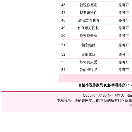
46
就说你愿意
路可可
47
我要嫁给你
路可可
48
治治爱情毛病
路可可
49
如何示好团长
路可可
50
愈夜愈美丽
路可可
51
相亲结婚
路可可
52
甜蜜成双
路可可
53
坏坏惹人爱
路可可
54
爱的悔过书
路可可
言情小说作家列表(按字母排序)：
Copyright ©
言情小说馆
All R
本站收录小说的是网友上传!本站的所有社区话
执