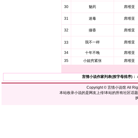
30
魅药
席维亚
31
迷毒
席维亚
32
撷香
席维亚
我不一样
席维亚
33
34
十年不晚
席维亚
35
小姐穷紧张
席维亚
言情小说作家列表(按字母排序)：
Copyright ©
言情小说馆
All R
本站收录小说的是网友上传!本站的所有社区话
执