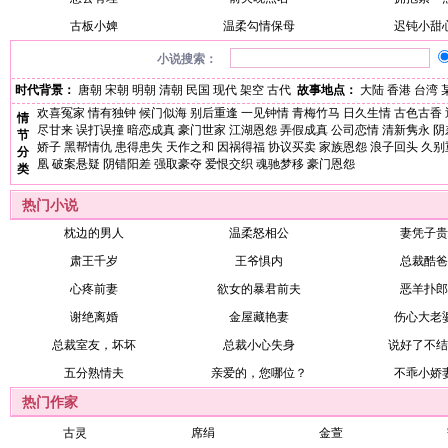
古板小婢
温柔勾情保母
迟钝小甜
小说搜索：
时代背景：
唐朝
宋朝
明朝
清朝
民国
现代
架空
古代
故事地点：
大陆
香港
台湾
欢喜冤家
情有独钟
候门似海
别后重逢
一见钟情
青梅竹马
日久生情
古色古香
情
尽甘来
误打误撞
暗恋成真
豪门世家
江湖恩怨
弄假成真
公司恋情
清新隽永
阴
节
娇子
黑帮情仇
患得患失
天作之和
因祸得福
协议买卖
家族恩怨
浪子回头
久别
分
凰
破案悬疑
阴错阳差
强取豪夺
爱恨交织
魂驰梦移
豪门恩怨
类
热门小说
枕边的男人
温柔怒相公
妻凭子贵
肃王千岁
王爷惧内
总裁酷爸
心疼前妻
欲女的暴君前夫
恶羊扑郎
谢绝离婚
金屋藏艳妻
伤心大老
总裁室友，坏坏
总裁小心失身
说好了不结
五分熟情夫
亲爱的，您哪位？
不乖小娇
热门作家
古灵
席绢
金萱