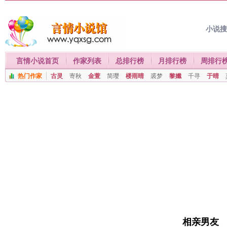
小说
言情小说首页
作家列表
总排行榜
月排行榜
周排行
热门作家
古灵
寄秋
金萱
简璎
楼雨晴
裘梦
黎孅
千寻
于晴
相亲男友