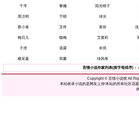
千寻
黎孅
阳光晴子
黑洁明
于晴
绿光
蔡小雀
艾佟
香弥
浅
梅贝儿
馥梅
艾蜜莉
子澄
湛露
米琪
楼采凝
简薰
绿风筝
言情小说作家列表(按字母排序)：
Copyright ©
言情小说馆
All R
本站收录小说的是网友上传!本站的所有社区话
执