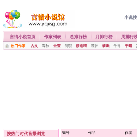
小说
言情小说首页
作家列表
总排行榜
月排行榜
周排行
热门作家
古灵
寄秋
金萱
简璎
楼雨晴
裘梦
黎孅
千寻
于晴
编号
作品
作者
按热门时代背景浏览