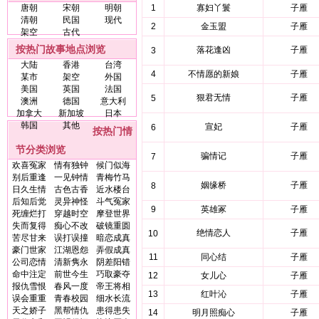
唐朝
宋朝
明朝
1
寡妇丫鬟
子雁
清朝
民国
现代
2
金玉盟
子雁
架空
古代
按热门故事地点浏览
落花逢凶
子雁
3
大陆
香港
台湾
4
不情愿的新娘
子雁
某市
架空
外国
美国
英国
法国
狠君无情
子雁
5
澳洲
德国
意大利
加拿大
新加坡
日本
韩国
其他
宣妃
子雁
6
按热门情
节分类浏览
骗情记
子雁
7
欢喜冤家
情有独钟
候门似海
别后重逢
一见钟情
青梅竹马
姻缘桥
子雁
8
日久生情
古色古香
近水楼台
后知后觉
灵异神怪
斗气冤家
9
英雄冢
子雁
死缠烂打
穿越时空
摩登世界
失而复得
痴心不改
破镜重圆
绝情恋人
子雁
10
苦尽甘来
误打误撞
暗恋成真
豪门世家
江湖恩怨
弄假成真
11
同心结
子雁
公司恋情
清新隽永
阴差阳错
命中注定
前世今生
巧取豪夺
12
女儿心
子雁
报仇雪恨
春风一度
帝王将相
13
红叶沁
子雁
误会重重
青春校园
细水长流
天之娇子
黑帮情仇
患得患失
14
明月照痴心
子雁