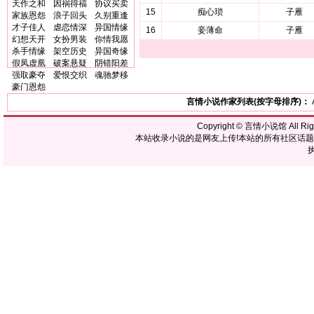
天作之和
因祸得福
协议买卖
15
痴心琐
子雁
家族恩怨
浪子回头
久别重逢
才子佳人
虐恋情深
异国情缘
16
妾薄命
子雁
幻想天开
女扮男装
你情我愿
杀手情缘
架空历史
异国奇缘
假凤虚凰
破案悬疑
阴错阳差
强取豪夺
爱恨交织
魂驰梦移
豪门恩怨
言情小说作家列表(按字母排序)：
Copyright ©
言情小说馆
All R
本站收录小说的是网友上传!本站的所有社区话
执