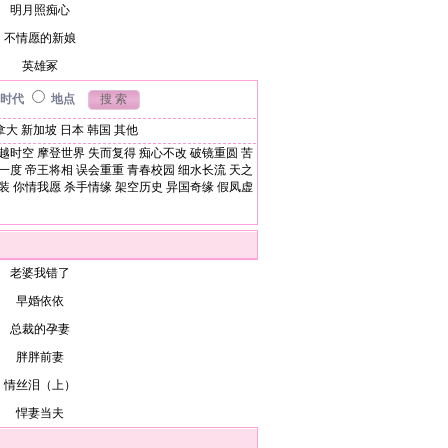
明月照痴心
不情愿的新娘
英雄冢
时代
地点
拿大
新加坡
日本
韩国
其他
越时空
摩登世界
失而复得
痴心不改
破镜重圆
苦
一度
帝王将相
误会重重
青春校园
细水长流
天之
装
你情我愿
杀手情缘
架空历史
异国奇缘
假凤虚
老婆我错了
早婚依依
总裁的孕妻
胖胖前妻
情丝泪（上）
悍妻当夫