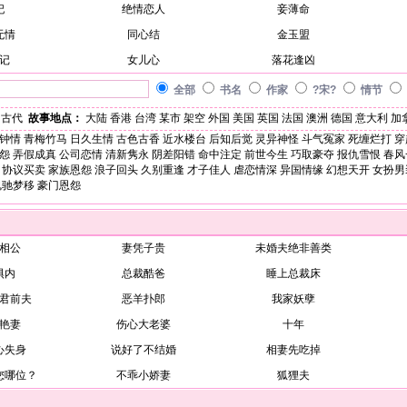
妃
绝情恋人
妾薄命
无情
同心结
金玉盟
记
女儿心
落花逢凶
全部
书名
作家
?宋?
情节
古代
故事地点：
大陆
香港
台湾
某市
架空
外国
美国
英国
法国
澳洲
德国
意大利
加
钟情
青梅竹马
日久生情
古色古香
近水楼台
后知后觉
灵异神怪
斗气冤家
死缠烂打
穿
怨
弄假成真
公司恋情
清新隽永
阴差阳错
命中注定
前世今生
巧取豪夺
报仇雪恨
春风
协议买卖
家族恩怨
浪子回头
久别重逢
才子佳人
虐恋情深
异国情缘
幻想天开
女扮男
魂驰梦移
豪门恩怨
相公
妻凭子贵
未婚夫绝非善类
惧内
总裁酷爸
睡上总裁床
君前夫
恶羊扑郎
我家妖孽
艳妻
伤心大老婆
十年
心失身
说好了不结婚
相妻先吃掉
您哪位？
不乖小娇妻
狐狸夫