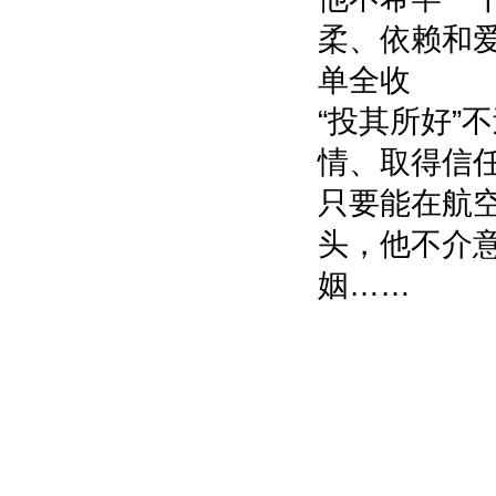
柔、依赖和
单全收
“投其所好”
情、取得信
只要能在航
头，他不介意
姻……