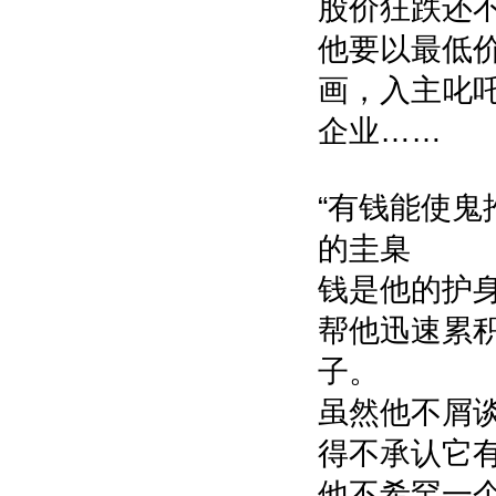
股价狂跌还
他要以最低
画，入主叱
企业……
“有钱能使鬼
的圭臬
钱是他的护
帮他迅速累
子。
虽然他不屑
得不承认它
他不希罕一