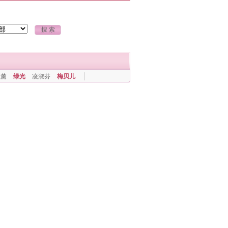
上薰
绿光
凌淑芬
梅贝儿