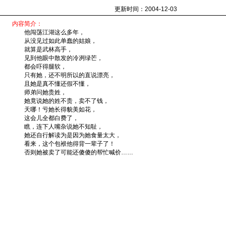
更新时间：2004-12-03
内容简介：
他闯荡江湖这么多年，
从没见过如此单蠢的姑娘，
就算是武林高手，
见到他眼中散发的冷冽绿芒，
都会吓得腿软，
只有她，还不明所以的直说漂亮，
且她是真不懂还假不懂，
师弟问她贵姓，
她竟说她的姓不贵，卖不了钱，
天哪！亏她长得貌美如花，
这会儿全都白费了，
瞧，连下人嘴杂说她不知耻，
她还自行解读为是因为她食量太大，
看来，这个包袱他得背一辈子了！
否则她被卖了可能还傻傻的帮忙喊价……