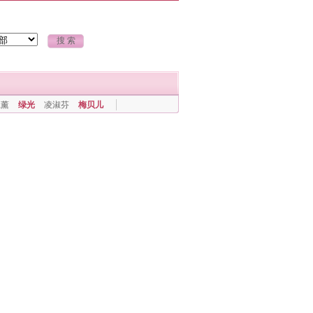
上薰
绿光
凌淑芬
梅贝儿