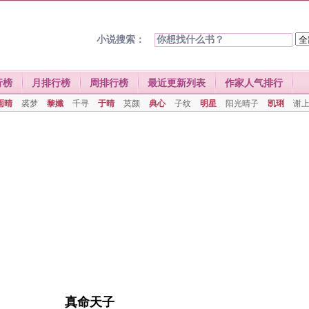
小说搜索：
行榜
月排行榜
周排行榜
最近更新列表
作家人气排行
雨晴
裘梦
黎孅
千寻
于晴
莫颜
典心
子纹
明星
阳光晴子
凯琍
谢
真命天子