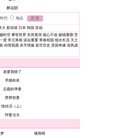
醉花阴
时代
地点
拿大
新加坡
日本
韩国
其他
越时空
摩登世界
失而复得
痴心不改
破镜重圆
苦
一度
帝王将相
误会重重
青春校园
细水长流
天之
装
你情我愿
杀手情缘
架空历史
异国奇缘
假凤虚
老婆我错了
早婚依依
总裁的孕妻
胖胖前妻
情丝泪（上）
悍妻当夫
裘梦
楼雨晴