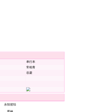
单行本
常柏青
谷菱
永恒琥珀
爱神