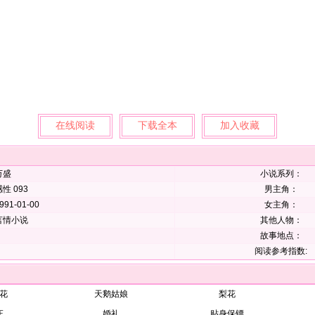
在线阅读
下载全本
加入收藏
万盛
小说系列：
性 093
男主角：
991-01-00
女主角：
言情小说
其他人物：
故事地点：
阅读参考指数:
花
天鹅姑娘
梨花
庄
婚礼
贴身保镖