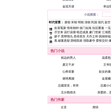
金冠天使
幸运
小说搜索：
时代背景：
唐朝
宋朝
明朝
清朝
民国
现代
架空
欢喜冤家
情有独钟
候门似海
别后重逢
一见
情
尽甘来
误打误撞
暗恋成真
豪门世家
江湖恩
节
娇子
黑帮情仇
患得患失
天作之和
因祸得福
分
凰
破案悬疑
阴错阳差
强取豪夺
爱恨交织
类
热门小说
枕边的男人
温柔怒
肃王千岁
王爷
心疼前妻
欲女的暴
谢绝离婚
金屋藏
总裁室友，坏坏
总裁小
五分熟情夫
亲爱的，
热门作家
古灵
席绢