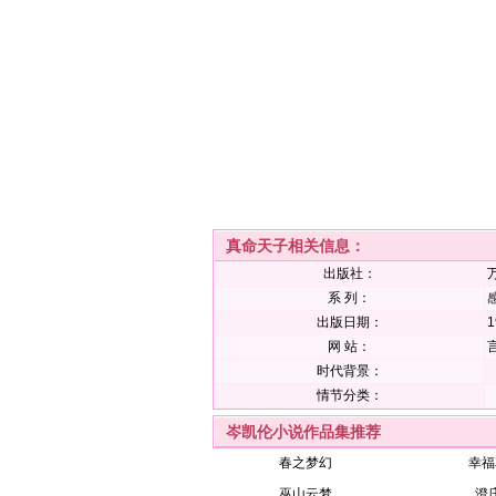
真命天子相关信息：
出版社：
系 列：
感
出版日期：
1
网 站：
时代背景：
情节分类：
岑凯伦小说作品集推荐
春之梦幻
幸福
巫山云梦
澄