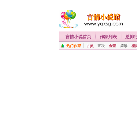
言情小说首页
作家列表
总排
热门作家
古灵
寄秋
金萱
简璎
楼