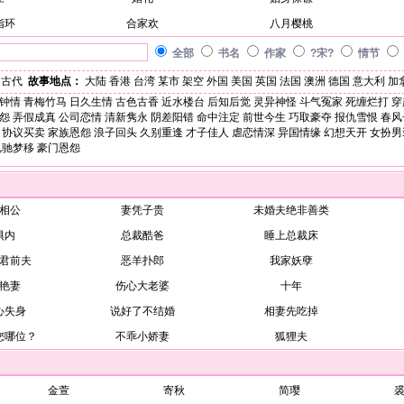
指环
合家欢
八月樱桃
全部
书名
作家
?宋?
情节
古代
故事地点：
大陆
香港
台湾
某市
架空
外国
美国
英国
法国
澳洲
德国
意大利
加
钟情
青梅竹马
日久生情
古色古香
近水楼台
后知后觉
灵异神怪
斗气冤家
死缠烂打
穿
怨
弄假成真
公司恋情
清新隽永
阴差阳错
命中注定
前世今生
巧取豪夺
报仇雪恨
春风
协议买卖
家族恩怨
浪子回头
久别重逢
才子佳人
虐恋情深
异国情缘
幻想天开
女扮男
魂驰梦移
豪门恩怨
相公
妻凭子贵
未婚夫绝非善类
惧内
总裁酷爸
睡上总裁床
君前夫
恶羊扑郎
我家妖孽
艳妻
伤心大老婆
十年
心失身
说好了不结婚
相妻先吃掉
您哪位？
不乖小娇妻
狐狸夫
金萱
寄秋
简璎