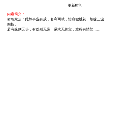
更新时间：
内容简介：
命相家云：此姝事业有成，名利两就，惜命犯桃花，姻缘三波
四折。
若有缘则无份，有份则无缘，易求无价宝，难得有情郎……