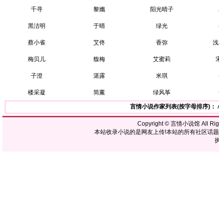
千寻
黎孅
阳光晴子
黑洁明
于晴
绿光
蔡小雀
艾佟
香弥
浅
梅贝儿
馥梅
艾蜜莉
子澄
湛露
米琪
楼采凝
简薰
绿风筝
言情小说作家列表(按字母排序)：
Copyright ©
言情小说馆
All R
本站收录小说的是网友上传!本站的所有社区话
执