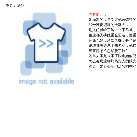
作者：
澹台
内容简介：
她面对的，是受过她家错待的
和一班爱记恨的夫家人，
刚入门就给了她一个下马威，
但这都无碍她重金塑造，隆重
轻贱也好，冷落也好，甚至是
统统都没关系！来多少，她接
可事情怎么忽然脱了轨?
这男人不是从不正眼瞧她的吗
怎么会用这样灼热炙人的眼光
难道，她存心令他厌恶的举动