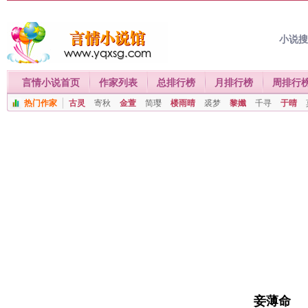
小说
言情小说首页
作家列表
总排行榜
月排行榜
周排行
热门作家
古灵
寄秋
金萱
简璎
楼雨晴
裘梦
黎孅
千寻
于晴
妾薄命