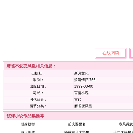
在线阅读
麻雀不爱变凤凰相关信息：
出版社：
新月文化
系 列：
浪漫情怀 756
出版日期：
1999-03-00
网 站：
言情小说
时代背景：
古代
情节分类：
麻雀变凤凰
馥梅小说作品集推荐
替身娇妻
前夫要更名
春风得意
败犬闺秀
隔壁有只大野狼
千年之福星