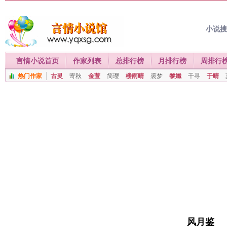
小说
言情小说首页
作家列表
总排行榜
月排行榜
周排行
热门作家
古灵
寄秋
金萱
简璎
楼雨晴
裘梦
黎孅
千寻
于晴
风月鉴