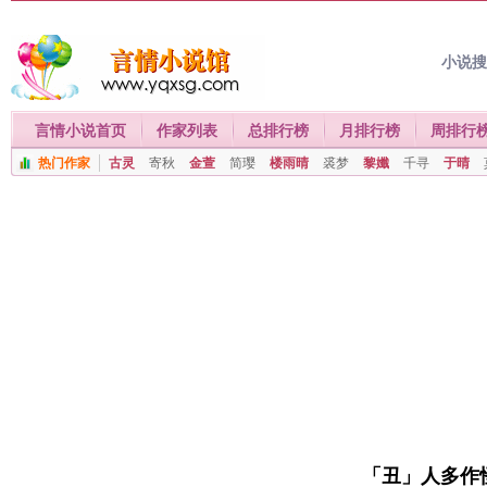
小说
言情小说首页
作家列表
总排行榜
月排行榜
周排行
热门作家
古灵
寄秋
金萱
简璎
楼雨晴
裘梦
黎孅
千寻
于晴
「丑」人多作