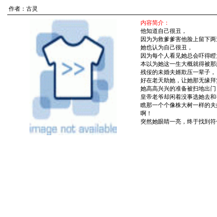
作者：
古灵
内容简介：
他知道自己很丑，
因为为救爹爹害他脸上留下两
她也认为自己很丑，
因为每个人看见她总会吓得瞪
本以为她这一生大概就得被那
残佞的未婚夫婿欺压一辈子，
好在老天助她，让她那无缘拜
她高高兴兴的准备被扫地出门
皇帝老爷却闲着没事选她去和
瞧那一个个像株大树一样的夫
啊！
突然她眼睛一亮，终于找到符