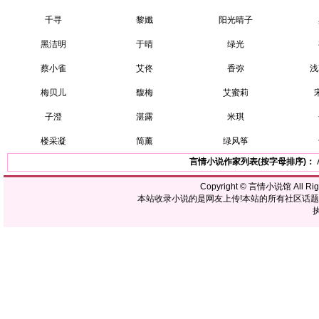
千寻
黎孅
阳光晴子
黑洁明
于晴
绿光
蔡小雀
艾佟
香弥
浅
梅贝儿
馥梅
艾蜜莉
子澄
湛露
米琪
楼采凝
简薰
绿风筝
言情小说作家列表(按字母排序)：
Copyright ©
言情小说馆
All R
本站收录小说的是网友上传!本站的所有社区话
执