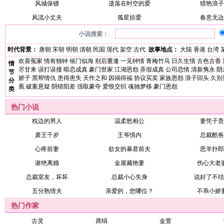
风城保镖
遗落在时空的爱
猎艳浪子
风流小丈夫
孤星掠爱
春意无边
小说搜索：
时代背景：
唐朝
宋朝
明朝
清朝
民国
现代
架空
古代
故事地点：
大陆
香港
台湾
欢喜冤家
情有独钟
候门似海
别后重逢
一见钟情
青梅竹马
日久生情
古色古香
情
尽甘来
误打误撞
暗恋成真
豪门世家
江湖恩怨
弄假成真
公司恋情
清新隽永
阴
节
娇子
黑帮情仇
患得患失
天作之和
因祸得福
协议买卖
家族恩怨
浪子回头
久别
分
凰
破案悬疑
阴错阳差
强取豪夺
爱恨交织
魂驰梦移
豪门恩怨
类
热门小说
枕边的男人
温柔怒相公
妻凭子贵
肃王千岁
王爷惧内
总裁酷爸
心疼前妻
欲女的暴君前夫
恶羊扑郎
谢绝离婚
金屋藏艳妻
伤心大老
总裁室友，坏坏
总裁小心失身
说好了不结
五分熟情夫
亲爱的，您哪位？
不乖小娇
热门作家
古灵
席绢
金萱