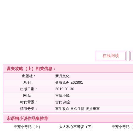
在线阅读
谋夫攻略（上）相关信息：
出版社：
新月文化
系 列：
蓝海原创 E62801
出版日期：
2019-01-30
网 站：
言情小说
时代背景：
古代,架空
情节分类：
重生改命
日久生情
波折重重
宋语桐小说作品集推荐
专宠小毒妃（上）
大人私心不可议（下）
专宠小毒妃（