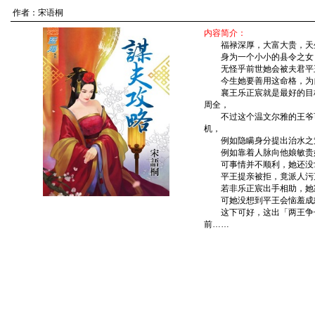
作者：
宋语桐
内容简介：
福禄深厚，大富大贵，天
身为一个小小的县令之女，
无怪乎前世她会被夫君平王
今生她要善用这命格，为自
襄王乐正宸就是最好的目标
周全，
不过这个温文尔雅的王爷可
机，
例如隐瞒身分提出治水之
例如靠着人脉向他娘敏贵妃
可事情并不顺利，她还没拿
平王提亲被拒，竟派人污蔑
若非乐正宸出手相助，她
可她没想到平王会恼羞成
这下可好，这出「两王争一
前……