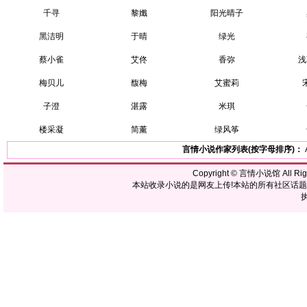
千寻
黎孅
阳光晴子
黑洁明
于晴
绿光
蔡小雀
艾佟
香弥
浅
梅贝儿
馥梅
艾蜜莉
子澄
湛露
米琪
楼采凝
简薰
绿风筝
言情小说作家列表(按字母排序)：
Copyright ©
言情小说馆
All R
本站收录小说的是网友上传!本站的所有社区话
执