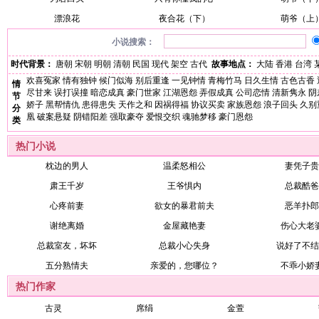
漂浪花
夜合花（下）
萌爷（上
小说搜索：
时代背景：
唐朝
宋朝
明朝
清朝
民国
现代
架空
古代
故事地点：
大陆
香港
台湾
欢喜冤家
情有独钟
候门似海
别后重逢
一见钟情
青梅竹马
日久生情
古色古香
情
尽甘来
误打误撞
暗恋成真
豪门世家
江湖恩怨
弄假成真
公司恋情
清新隽永
阴
节
娇子
黑帮情仇
患得患失
天作之和
因祸得福
协议买卖
家族恩怨
浪子回头
久别
分
凰
破案悬疑
阴错阳差
强取豪夺
爱恨交织
魂驰梦移
豪门恩怨
类
热门小说
枕边的男人
温柔怒相公
妻凭子贵
肃王千岁
王爷惧内
总裁酷爸
心疼前妻
欲女的暴君前夫
恶羊扑郎
谢绝离婚
金屋藏艳妻
伤心大老
总裁室友，坏坏
总裁小心失身
说好了不结
五分熟情夫
亲爱的，您哪位？
不乖小娇
热门作家
古灵
席绢
金萱