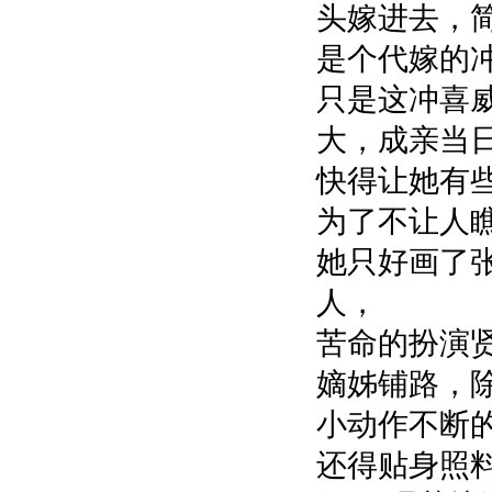
头嫁进去，
是个代嫁的
只是这冲喜
大，成亲当
快得让她有
为了不让人
她只好画了
人，
苦命的扮演
嫡姊铺路，
小动作不断
还得贴身照料