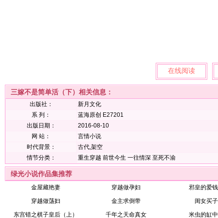
在线阅读
三嫁不是简单活（下）相关信息：
出版社：
新月文化
系 列：
蓝海原创 E27201
出版日期：
2016-08-10
网 站：
言情小说
时代背景：
古代,架空
情节分类：
重生穿越
前世今生
一往情深
至死不渝
绿光小说作品集推荐
金屋藏艳妻
穿越做孕妇
邪皇的爱钱
穿越做荡妇
金主求倒带
闺女买子
东宫错之棋子皇后（上）
千年之天命真女
米虫的缸中