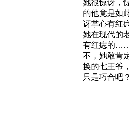
她很惊讶，
的他竟是如
讶掌心有红
她在现代的
有红痣的…
不，她敢肯
换的七王爷
只是巧合吧