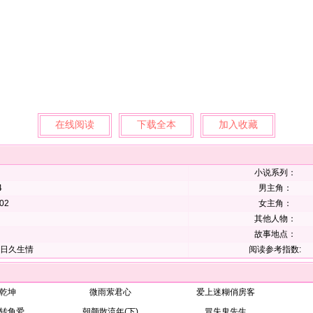
在线阅读
下载全本
加入收藏
小说系列：
4
男主角：
-02
女主角：
其他人物：
故事地点：
日久生情
阅读参考指数:
乾坤
微雨萦君心
爱上迷糊俏房客
转角爱
朝颜散流年(下)
冒失鬼先生