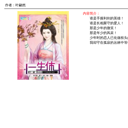
作者：
叶翩然
内容简介：
谁是手握利剑的英雄！
谁是长相厮守的爱人！
那是少年的微笑！
那是年少的风采！
少年时的恋人已化做枝头
我却守在孤寂的丛林中等