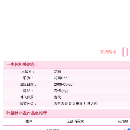
在线阅读
一生休相关信息：
出版社：
花雨
系 列：
花雨Ⅱ 669
出版日期：
2009-05-00
网 站：
言情小说
时代背景：
古代
情节分类：
古色古香
别后重逢
乱世之恋
叶翩然小说作品集推荐
一生休
无敌俏冤家
沉烟玦