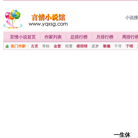
小说
言情小说首页
作家列表
总排行榜
月排行榜
周排行
热门作家
古灵
寄秋
金萱
简璎
楼雨晴
裘梦
黎孅
千寻
于晴
一生休