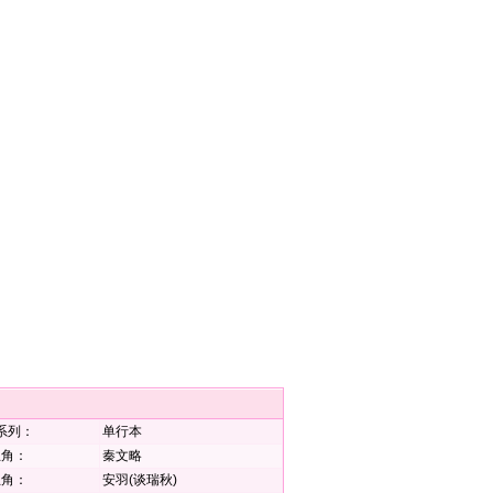
系列：
单行本
主角：
秦文略
主角：
安羽(谈瑞秋)