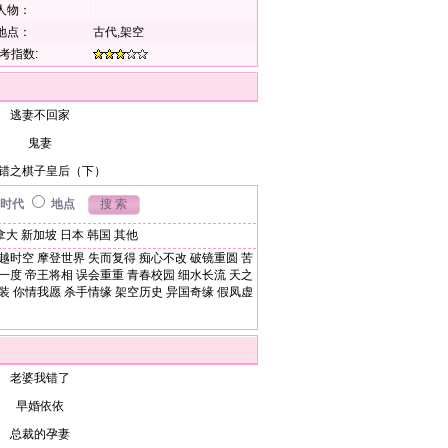
人物：
地点：
古代,架空
考指数:
逃妻不回家
鬼妻
错之棋子皇后（下）
时代
地点
拿大
新加坡
日本
韩国
其他
越时空
摩登世界
失而复得
痴心不改
破镜重圆
苦
一度
帝王将相
误会重重
青春校园
细水长流
天之
装
你情我愿
杀手情缘
架空历史
异国奇缘
假凤虚
老婆我错了
早婚依依
总裁的孕妻