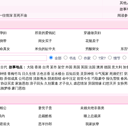
其他
故事
一往情深
至死不渝
阅读参
孕妇
邪皇的爱钱妃
穿越做弃妇
倒带
闺女买子
花魁卖子
命真女
米虫的缸中夫
穷酸财女
东宫
全部
书名
作家
?宋?
情节
古代
故事地点：
大陆
香港
台湾
某市
架空
外国
美国
英国
法国
澳洲
德国
意大利
加
钟情
青梅竹马
日久生情
古色古香
近水楼台
后知后觉
灵异神怪
斗气冤家
死缠烂打
穿
怨
弄假成真
公司恋情
清新隽永
阴差阳错
命中注定
前世今生
巧取豪夺
报仇雪恨
春风
协议买卖
家族恩怨
浪子回头
久别重逢
才子佳人
虐恋情深
异国情缘
幻想天开
女扮男
魂驰梦移
豪门恩怨
相公
妻凭子贵
未婚夫绝非善类
惧内
总裁酷爸
睡上总裁床
君前夫
恶羊扑郎
我家妖孽