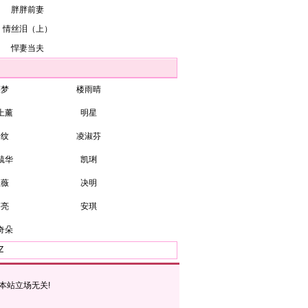
胖胖前妻
情丝泪（上）
悍妻当夫
裘梦
楼雨晴
上薰
明星
子纹
凌淑芬
毓华
凯琍
伍薇
决明
湛亮
安琪
奇朵
Z
本站立场无关!