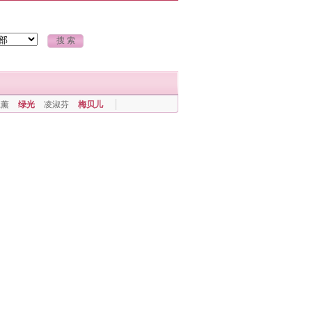
上薰
绿光
凌淑芬
梅贝儿