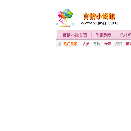
言情小说首页
作家列表
总排
热门作家
古灵
寄秋
金萱
简璎
楼