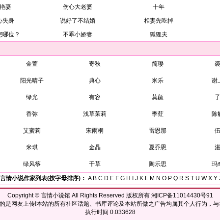
艳妻
伤心大老婆
十年
心失身
说好了不结婚
相妻先吃掉
您哪位？
不乖小娇妻
狐狸夫
金萱
寄秋
简璎
阳光晴子
典心
米乐
谢
绿光
有容
莫颜
香弥
浅草茉莉
季荭
陈
艾蜜莉
宋雨桐
雷恩那
米琪
金晶
夏乔恩
绿风筝
千草
陶乐思
玛
言情小说作家列表(按字母排序)：
A
B
C
D
E
F
G
H
I
J
K
L
M
N
O
P
Q
R
S
T
U
W
X
Y
Copyright ©
言情小说馆
All Rights Reserved 版权所有 湘ICP备11014430号91
的是网友上传!本站的所有社区话题、书库评论及本站所做之广告均属其个人行为，与
执行时间 0.033628