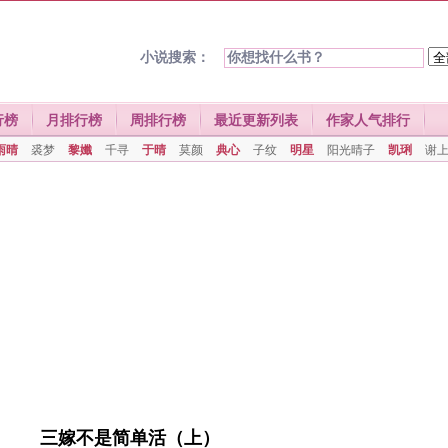
小说搜索：
行榜
月排行榜
周排行榜
最近更新列表
作家人气排行
雨晴
裘梦
黎孅
千寻
于晴
莫颜
典心
子纹
明星
阳光晴子
凯琍
谢
三嫁不是简单活（上）