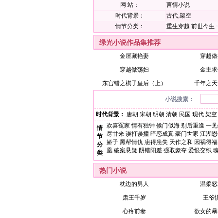
网 站：
言情小说
时代背景：
古代,架空
情节分类：
重生穿越
前世今生
绿光小说作品集推荐
金屋藏艳妻
穿越做
穿越做荡妇
金主求
东宫错之棋子皇后（上）
千年之天
小说搜索：
时代背景：
唐朝
宋朝
明朝
清朝
民国
现代
架空
欢喜冤家
情有独钟
候门似海
别后重逢
一见
情
尽甘来
误打误撞
暗恋成真
豪门世家
江湖恩
节
娇子
黑帮情仇
患得患失
天作之和
因祸得福
分
凰
破案悬疑
阴错阳差
强取豪夺
爱恨交织
类
热门小说
枕边的男人
温柔怒
肃王千岁
王爷
心疼前妻
欲女的暴