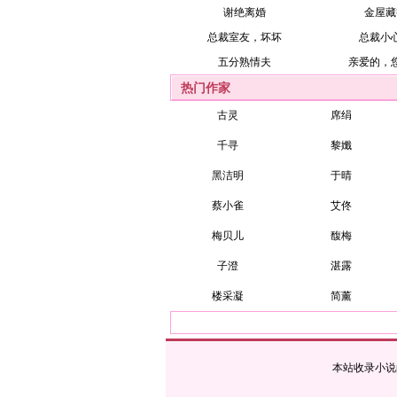
谢绝离婚
金屋藏
总裁室友，坏坏
总裁小
五分熟情夫
亲爱的，
热门作家
古灵
席绢
千寻
黎孅
黑洁明
于晴
蔡小雀
艾佟
梅贝儿
馥梅
子澄
湛露
楼采凝
简薰
本站收录小说