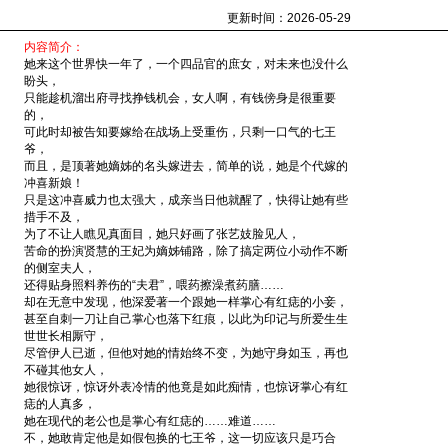
更新时间：2026-05-29
内容简介：
她来这个世界快一年了，一个四品官的庶女，对未来也没什么
盼头，
只能趁机溜出府寻找挣钱机会，女人啊，有钱傍身是很重要
的，
可此时却被告知要嫁给在战场上受重伤，只剩一口气的七王
爷，
而且，是顶著她嫡姊的名头嫁进去，简单的说，她是个代嫁的
冲喜新娘！
只是这冲喜威力也太强大，成亲当日他就醒了，快得让她有些
措手不及，
为了不让人瞧见真面目，她只好画了张艺妓脸见人，
苦命的扮演贤慧的王妃为嫡姊铺路，除了搞定两位小动作不断
的侧室夫人，
还得贴身照料养伤的“夫君”，喂药擦澡煮药膳……
却在无意中发现，他深爱著一个跟她一样掌心有红痣的小妾，
甚至自刺一刀让自己掌心也落下红痕，以此为印记与所爱生生
世世长相厮守，
尽管伊人已逝，但他对她的情始终不变，为她守身如玉，再也
不碰其他女人，
她很惊讶，惊讶外表冷情的他竟是如此痴情，也惊讶掌心有红
痣的人真多，
她在现代的老公也是掌心有红痣的……难道……
不，她敢肯定他是如假包换的七王爷，这一切应该只是巧合