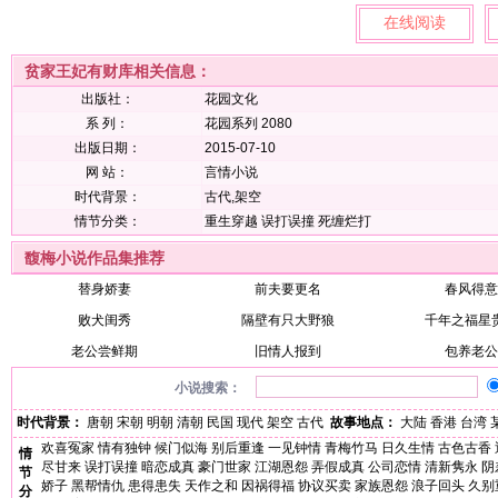
在线阅读
贫家王妃有财库相关信息：
出版社：
花园文化
系 列：
花园系列 2080
出版日期：
2015-07-10
网 站：
言情小说
时代背景：
古代,架空
情节分类：
重生穿越
误打误撞
死缠烂打
馥梅小说作品集推荐
替身娇妻
前夫要更名
春风得意
败犬闺秀
隔壁有只大野狼
千年之福星
老公尝鲜期
旧情人报到
包养老公
小说搜索：
时代背景：
唐朝
宋朝
明朝
清朝
民国
现代
架空
古代
故事地点：
大陆
香港
台湾
欢喜冤家
情有独钟
候门似海
别后重逢
一见钟情
青梅竹马
日久生情
古色古香
情
尽甘来
误打误撞
暗恋成真
豪门世家
江湖恩怨
弄假成真
公司恋情
清新隽永
阴
节
娇子
黑帮情仇
患得患失
天作之和
因祸得福
协议买卖
家族恩怨
浪子回头
久别
分