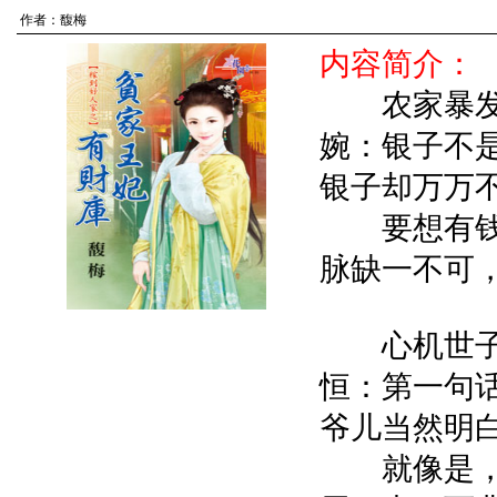
作者：
馥梅
内容简介：
农家暴发
婉：银子不
银子却万万
要想有钱
脉缺一不可
心机世子
恒：第一句
爷儿当然明
就像是，