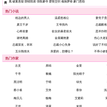
凰
破案悬疑
阴错阳差
强取豪夺
爱恨交织
魂驰梦移
豪门恩怨
类
热门小说
枕边的男人
温柔怒相公
妻凭子贵
肃王千岁
王爷惧内
总裁酷爸
心疼前妻
欲女的暴君前夫
恶羊扑郎
谢绝离婚
金屋藏艳妻
伤心大老
总裁室友，坏坏
总裁小心失身
说好了不结
五分熟情夫
亲爱的，您哪位？
不乖小娇
热门作家
古灵
席绢
金萱
千寻
黎孅
阳光晴子
黑洁明
于晴
绿光
蔡小雀
艾佟
香弥
浅
梅贝儿
馥梅
艾蜜莉
子澄
湛露
米琪