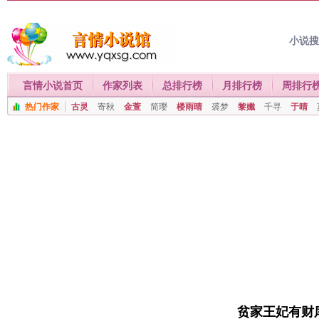
小说
言情小说首页
作家列表
总排行榜
月排行榜
周排行
热门作家
古灵
寄秋
金萱
简璎
楼雨晴
裘梦
黎孅
千寻
于晴
贫家王妃有财