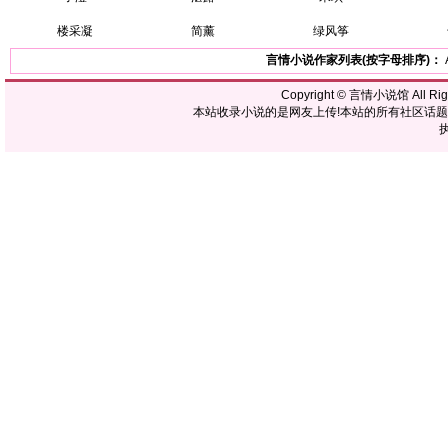
楼采凝
简薰
绿风筝
言情小说作家列表(按字母排序)：
Copyright ©
言情小说馆
All R
本站收录小说的是网友上传!本站的所有社区话
执