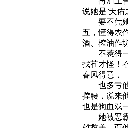
再加上曾
说她是“天佑
要不凭她
五，懂得农
酒、榨油作
不惹得一
找荏才怪！
春风得意，
也多亏他
撑腰，说来
也是狗血戏
她被恶霸
雄救美，而