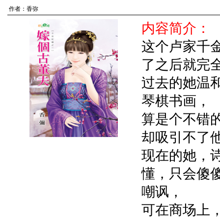
作者：
香弥
内容简介：
这个卢家千
了之后就完
过去的她温
琴棋书画，
算是个不错
却吸引不了
现在的她，
懂，只会傻
嘲讽，
可在商场上