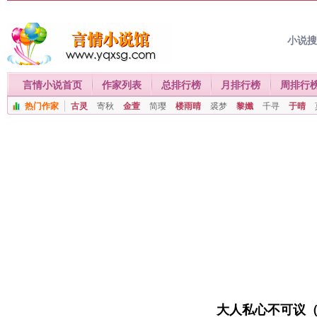
小说
言情小说首页
作家列表
总排行榜
月排行榜
周排行
热门作家
古灵
寄秋
金萱
简璎
楼雨晴
裘梦
黎孅
千寻
于晴
大人私心不可议