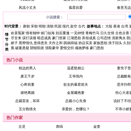
风流小丈夫
孤星掠爱
春意无边
小说搜索：
时代背景：
唐朝
宋朝
明朝
清朝
民国
现代
架空
古代
故事地点：
大陆
香港
台湾
欢喜冤家
情有独钟
候门似海
别后重逢
一见钟情
青梅竹马
日久生情
古色古香
情
尽甘来
误打误撞
暗恋成真
豪门世家
江湖恩怨
弄假成真
公司恋情
清新隽永
阴
节
娇子
黑帮情仇
患得患失
天作之和
因祸得福
协议买卖
家族恩怨
浪子回头
久别
分
凰
破案悬疑
阴错阳差
强取豪夺
爱恨交织
魂驰梦移
豪门恩怨
类
热门小说
枕边的男人
温柔怒相公
妻凭子贵
肃王千岁
王爷惧内
总裁酷爸
心疼前妻
欲女的暴君前夫
恶羊扑郎
谢绝离婚
金屋藏艳妻
伤心大老
总裁室友，坏坏
总裁小心失身
说好了不结
五分熟情夫
亲爱的，您哪位？
不乖小娇
热门作家
古灵
席绢
金萱