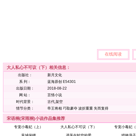
在线阅读
大人私心不可议（下）相关信息：
出版社：
新月文化
系 列：
蓝海原创 E54301
出版日期：
2018-08-22
网 站：
言情小说
时代背景：
古代,架空
情节分类：
帝王将相
巧取豪夺
波折重重
失而复得
宋语桐(宋雨桐)小说作品集推荐
专宠小毒妃（上）
大人私心不可议（下）
专宠小毒妃（
风城保镖
遗落在时空的爱
猎艳浪子