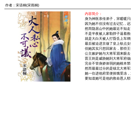
作者：
宋语桐(宋雨桐)
内容简介：
身为神医亲传弟子，宋暖暖只
因为她不但没有过去记忆，还
然而隐居山中的她最近不知走
不是半夜被人家勒脖子逼着救
就是大白天被人打昏丢上车绑
最后被迫进京做了皇上钦点女
但她其实只想回家去，那些王
公主嫉妒她与大将军眉来眼去
晋王则是威胁她到大将军府做
完全不管身娇体弱的她根本禁
然而最最过分的是镇北大将军
她一住进他府里便挨饿受冻，
要知道她可是他的救命恩人耶