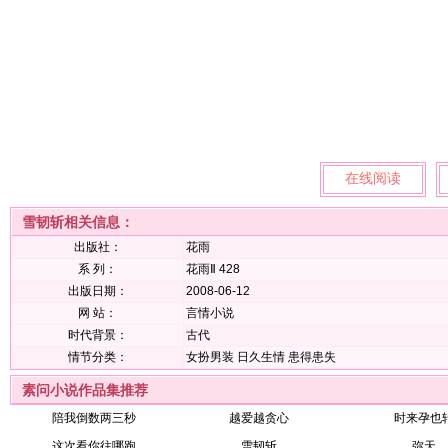
在线阅读
雪韧斩相关信息：
出版社：
花雨
系 列：
花雨Ⅱ 428
出版日期：
2008-06-12
网 站：
言情小说
时代背景：
古代
情节分类：
女扮男装
日久生情
患得患失
素问小说作品集推荐
陪我倒数两三秒
越爱越贪心
时来孕也
这次看你往哪跑
雪韧斩
弥天