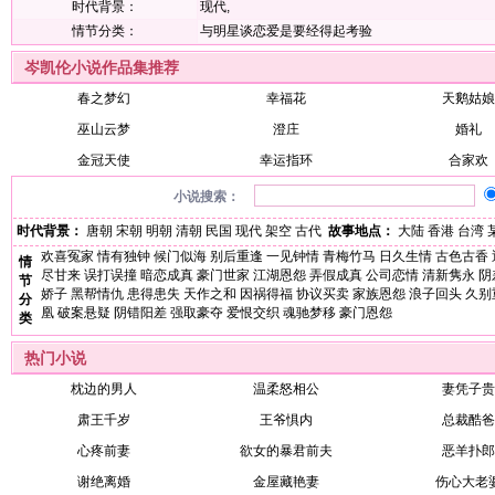
时代背景：
现代,
情节分类：
与明星谈恋爱是要经得起考验
岑凯伦小说作品集推荐
春之梦幻
幸福花
天鹅姑娘
巫山云梦
澄庄
婚礼
金冠天使
幸运指环
合家欢
小说搜索：
时代背景：
唐朝
宋朝
明朝
清朝
民国
现代
架空
古代
故事地点：
大陆
香港
台湾
欢喜冤家
情有独钟
候门似海
别后重逢
一见钟情
青梅竹马
日久生情
古色古香
情
尽甘来
误打误撞
暗恋成真
豪门世家
江湖恩怨
弄假成真
公司恋情
清新隽永
阴
节
娇子
黑帮情仇
患得患失
天作之和
因祸得福
协议买卖
家族恩怨
浪子回头
久别
分
凰
破案悬疑
阴错阳差
强取豪夺
爱恨交织
魂驰梦移
豪门恩怨
类
热门小说
枕边的男人
温柔怒相公
妻凭子贵
肃王千岁
王爷惧内
总裁酷爸
心疼前妻
欲女的暴君前夫
恶羊扑郎
谢绝离婚
金屋藏艳妻
伤心大老