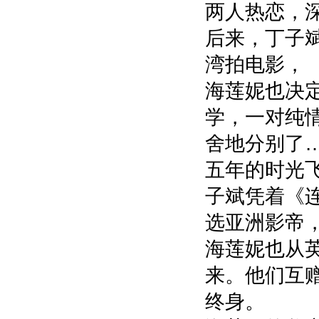
两人热恋，
后来，丁子
湾拍电影，
海莲妮也决
学，一对纯
舍地分别了
五年的时光
子斌凭着《
选亚洲影帝
海莲妮也从
来。他们互
终身。