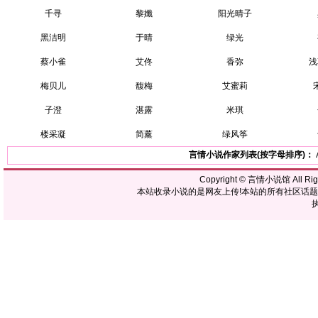
千寻
黎孅
阳光晴子
黑洁明
于晴
绿光
蔡小雀
艾佟
香弥
浅
梅贝儿
馥梅
艾蜜莉
子澄
湛露
米琪
楼采凝
简薰
绿风筝
言情小说作家列表(按字母排序)：
Copyright ©
言情小说馆
All R
本站收录小说的是网友上传!本站的所有社区话
执