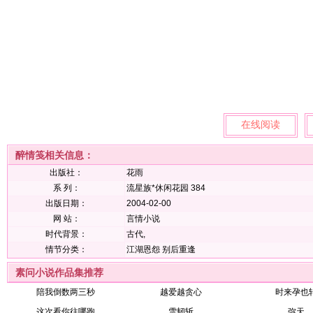
在线阅读
醉情笺相关信息：
出版社：
花雨
系 列：
流星族*休闲花园 384
出版日期：
2004-02-00
网 站：
言情小说
时代背景：
古代,
情节分类：
江湖恩怨
别后重逢
素问小说作品集推荐
陪我倒数两三秒
越爱越贪心
时来孕也
这次看你往哪跑
雪韧斩
弥天