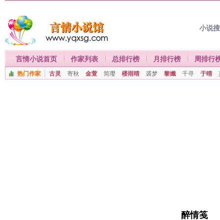
小说
言情小说首页
作家列表
总排行榜
月排行榜
周排行
热门作家
古灵
寄秋
金萱
简璎
楼雨晴
裘梦
黎孅
千寻
于晴
醉情笺