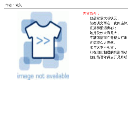
作者：
素问
内容简介：
他是堂堂大明状元，
怒奏讽文而在一夜间连降
直落得泪湿青衫；
她是佼佼大海龙大，
不满薄惰而在青楼大打出
直惊得众人哗然。
水与火本不相容，
却在他们相遇的刹那而萌
他们能否守得云开见月明