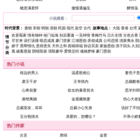
晓意满君怀
傲慢遇偏见
醉情笺
小说搜索：
时代背景：
唐朝
宋朝
明朝
清朝
民国
现代
架空
古代
故事地点：
大陆
香港
台湾
欢喜冤家
情有独钟
候门似海
别后重逢
一见钟情
青梅竹马
日久生情
古色古香
情
尽甘来
误打误撞
暗恋成真
豪门世家
江湖恩怨
弄假成真
公司恋情
清新隽永
阴
节
娇子
黑帮情仇
患得患失
天作之和
因祸得福
协议买卖
家族恩怨
浪子回头
久别
分
凰
破案悬疑
阴错阳差
强取豪夺
爱恨交织
魂驰梦移
豪门恩怨
类
热门小说
枕边的男人
温柔怒相公
妻凭子贵
肃王千岁
王爷惧内
总裁酷爸
心疼前妻
欲女的暴君前夫
恶羊扑郎
谢绝离婚
金屋藏艳妻
伤心大老
总裁室友，坏坏
总裁小心失身
说好了不结
五分熟情夫
亲爱的，您哪位？
不乖小娇
热门作家
古灵
席绢
金萱