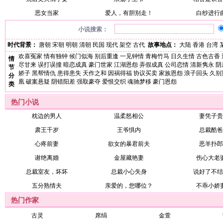
恶女当家
爱人，有胆别走！
白纱进行
小说搜索：
时代背景：
唐朝
宋朝
明朝
清朝
民国
现代
架空
古代
故事地点：
大陆
香港
台湾
欢喜冤家
情有独钟
候门似海
别后重逢
一见钟情
青梅竹马
日久生情
古色古香
情
尽甘来
误打误撞
暗恋成真
豪门世家
江湖恩怨
弄假成真
公司恋情
清新隽永
阴
节
娇子
黑帮情仇
患得患失
天作之和
因祸得福
协议买卖
家族恩怨
浪子回头
久别
分
凰
破案悬疑
阴错阳差
强取豪夺
爱恨交织
魂驰梦移
豪门恩怨
类
热门小说
枕边的男人
温柔怒相公
妻凭子贵
肃王千岁
王爷惧内
总裁酷爸
心疼前妻
欲女的暴君前夫
恶羊扑郎
谢绝离婚
金屋藏艳妻
伤心大老
总裁室友，坏坏
总裁小心失身
说好了不结
五分熟情夫
亲爱的，您哪位？
不乖小娇
热门作家
古灵
席绢
金萱