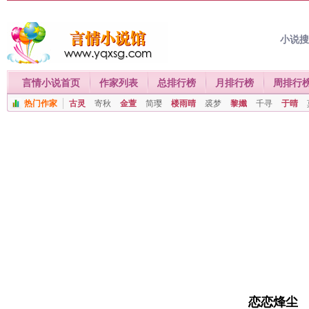
小说
言情小说首页
作家列表
总排行榜
月排行榜
周排行
热门作家
古灵
寄秋
金萱
简璎
楼雨晴
裘梦
黎孅
千寻
于晴
恋恋烽尘