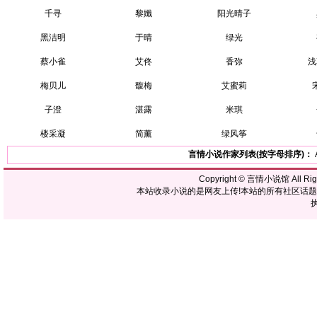
千寻
黎孅
阳光晴子
黑洁明
于晴
绿光
蔡小雀
艾佟
香弥
浅
梅贝儿
馥梅
艾蜜莉
子澄
湛露
米琪
楼采凝
简薰
绿风筝
言情小说作家列表(按字母排序)：
Copyright ©
言情小说馆
All R
本站收录小说的是网友上传!本站的所有社区话
执