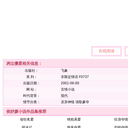
在线阅读
冽尘攫爱相关信息：
出版社：
飞象
系 列：
非限定情话 F0737
出版日期：
2001-06-00
网 站：
言情小说
时代背景：
现代
情节分类：
灵异神怪
强取豪夺
侯妤媛小说作品集推荐
佞狂炙爱
绝焰系爱
狂浪夺情
驯冰记
桀风夺爱
烈焰夺情