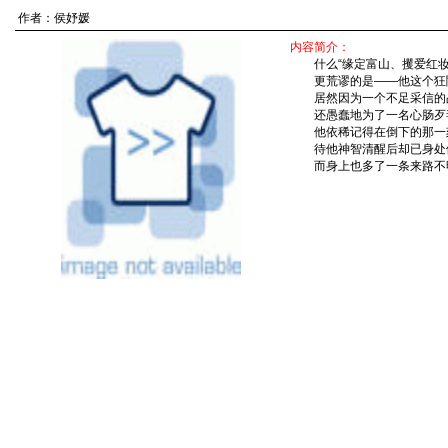
作者：
侯妤媛
内容简介：
什么“缘定富山、攫爱红妆
更荒谬的是——他这个狂闇
居然因为一个不足采信的占
还愚蠢地为了一名心肠歹
他依稀记得在倒下的那一刻
待他神智清醒后却已身处
而身上也多了一条来路不