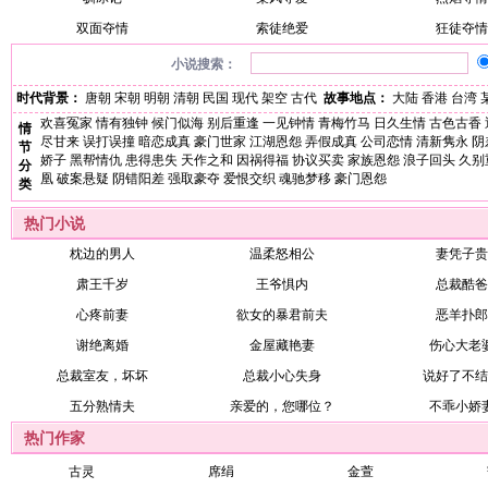
双面夺情
索徒绝爱
狂徒夺情
小说搜索：
时代背景：
唐朝
宋朝
明朝
清朝
民国
现代
架空
古代
故事地点：
大陆
香港
台湾
欢喜冤家
情有独钟
候门似海
别后重逢
一见钟情
青梅竹马
日久生情
古色古香
情
尽甘来
误打误撞
暗恋成真
豪门世家
江湖恩怨
弄假成真
公司恋情
清新隽永
阴
节
娇子
黑帮情仇
患得患失
天作之和
因祸得福
协议买卖
家族恩怨
浪子回头
久别
分
凰
破案悬疑
阴错阳差
强取豪夺
爱恨交织
魂驰梦移
豪门恩怨
类
热门小说
枕边的男人
温柔怒相公
妻凭子贵
肃王千岁
王爷惧内
总裁酷爸
心疼前妻
欲女的暴君前夫
恶羊扑郎
谢绝离婚
金屋藏艳妻
伤心大老
总裁室友，坏坏
总裁小心失身
说好了不结
五分熟情夫
亲爱的，您哪位？
不乖小娇
热门作家
古灵
席绢
金萱