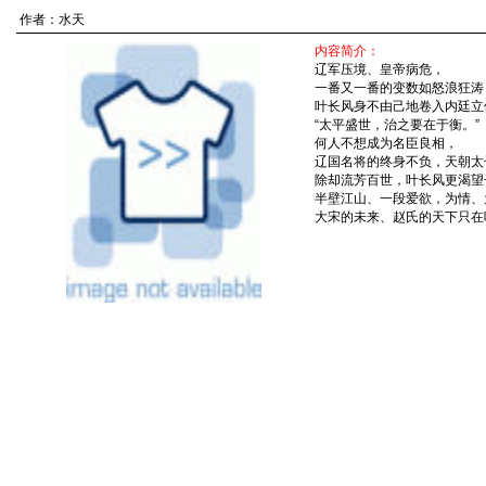
作者：
水天
内容简介：
辽军压境、皇帝病危，
一番又一番的变数如怒浪狂涛
叶长风身不由己地卷入内廷立
“太平盛世，治之要在于衡。”
何人不想成为名臣良相，
辽国名将的终身不负，天朝太
除却流芳百世，叶长风更渴望
半壁江山、一段爱欲，为情、
大宋的未来、赵氏的天下只在