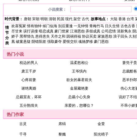
小说搜索：
时代背景：
唐朝
宋朝
明朝
清朝
民国
现代
架空
古代
故事地点：
大陆
香港
台湾
欢喜冤家
情有独钟
候门似海
别后重逢
一见钟情
青梅竹马
日久生情
古色古香
情
尽甘来
误打误撞
暗恋成真
豪门世家
江湖恩怨
弄假成真
公司恋情
清新隽永
阴
节
娇子
黑帮情仇
患得患失
天作之和
因祸得福
协议买卖
家族恩怨
浪子回头
久别
分
凰
破案悬疑
阴错阳差
强取豪夺
爱恨交织
魂驰梦移
豪门恩怨
类
热门小说
枕边的男人
温柔怒相公
妻凭子贵
肃王千岁
王爷惧内
总裁酷爸
心疼前妻
欲女的暴君前夫
恶羊扑郎
谢绝离婚
金屋藏艳妻
伤心大老
总裁室友，坏坏
总裁小心失身
说好了不结
五分熟情夫
亲爱的，您哪位？
不乖小娇
热门作家
古灵
席绢
金萱
千寻
黎孅
阳光晴子