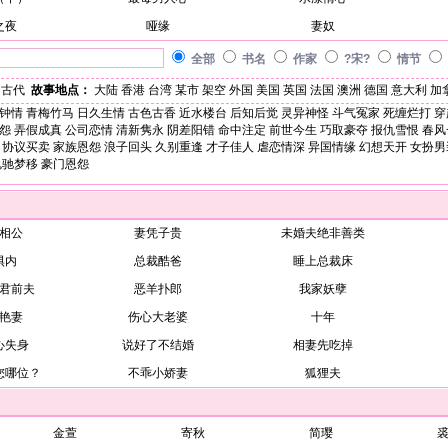
之夜
哑缘
妻奴
全部
书名
作家
?宋?
情节
古代
故事地点：
大陆
香港
台湾
某市
架空
外国
美国
英国
法国
澳洲
德国
意大利
加
钟情
青梅竹马
日久生情
古色古香
近水楼台
后知后觉
灵异神怪
斗气冤家
死缠烂打
穿
怨
弄假成真
公司恋情
清新隽永
阴差阳错
命中注定
前世今生
巧取豪夺
报仇雪恨
春风
协议买卖
家族恩怨
浪子回头
久别重逢
才子佳人
虐恋情深
异国情缘
幻想天开
女扮男
魂驰梦移
豪门恩怨
相公
妻凭子贵
未婚夫绝非善类
惧内
总裁酷爸
睡上总裁床
君前夫
恶羊扑郎
我家妖孽
艳妻
伤心大老婆
十年
心失身
说好了不结婚
相妻先吃掉
您哪位？
不乖小娇妻
狐狸夫
金萱
寄秋
简璎