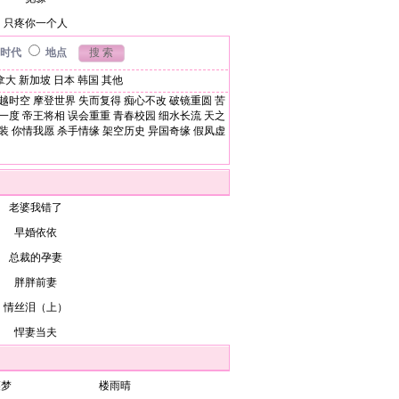
只疼你一个人
时代
地点
拿大
新加坡
日本
韩国
其他
越时空
摩登世界
失而复得
痴心不改
破镜重圆
苦
一度
帝王将相
误会重重
青春校园
细水长流
天之
装
你情我愿
杀手情缘
架空历史
异国奇缘
假凤虚
老婆我错了
早婚依依
总裁的孕妻
胖胖前妻
情丝泪（上）
悍妻当夫
裘梦
楼雨晴