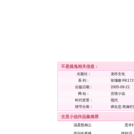
不是搞鬼相关信息：
出版社：
龙吟文化
系 列：
玫瑰吻 RK172
出版日期：
2005-09-21
网 站：
言情小说
时代背景：
现代
情节分类：
师生恋
死缠烂
古灵小说作品集推荐
温柔怒相公
恶羊
笑问生死缘
情丝泪