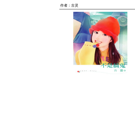
作者：
古灵